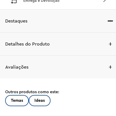
Entrega e Devolução
Destaques
Detalhes do Produto
Deixe sua criatividade brilhar enquanto constrói este 
Avaliações
modelo LEGO® Ideas Farol Motorizado (21335). Contém 
uma torre de farol com luz giratória motorizada e 
elementos de lente Fresnel personalizados, e também 
uma casa de campo com uma lareira brilhante. A casa de 
Outros produtos como este:
campo e torre são ambas facilmente acessíveis para 
permitir visualizar os interiores maravilhosamente 
Temas
Ideas
detalhados e se situam sobre um afloramento rochoso 
construído com peças e com degraus que levam no píer 