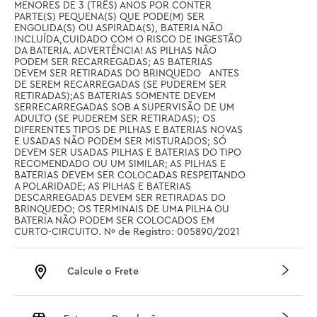
MENORES DE 3 (TRÊS) ANOS POR CONTER 
PARTE(S) PEQUENA(S) QUE PODE(M) SER 
ENGOLIDA(S) OU ASPIRADA(S), BATERIA NÃO 
INCLUÍDA,CUIDADO COM O RISCO DE INGESTÃO 
DA BATERIA. ADVERTÊNCIA! AS PILHAS NÃO 
PODEM SER RECARREGADAS; AS BATERIAS 
DEVEM SER RETIRADAS DO BRINQUEDO   ANTES 
DE SEREM RECARREGADAS (SE PUDEREM SER 
RETIRADAS);AS BATERIAS SOMENTE DEVEM 
SERRECARREGADAS SOB A SUPERVISÃO DE UM 
ADULTO (SE PUDEREM SER RETIRADAS); OS 
DIFERENTES TIPOS DE PILHAS E BATERIAS NOVAS 
E USADAS NÃO PODEM SER MISTURADOS; SÓ 
DEVEM SER USADAS PILHAS E BATERIAS DO TIPO 
RECOMENDADO OU UM SIMILAR; AS PILHAS E 
BATERIAS DEVEM SER COLOCADAS RESPEITANDO 
A POLARIDADE; AS PILHAS E BATERIAS 
DESCARREGADAS DEVEM SER RETIRADAS DO 
BRINQUEDO; OS TERMINAIS DE UMA PILHA OU 
BATERIA NÃO PODEM SER COLOCADOS EM 
CURTO-CIRCUITO. Nº de Registro: 005890/2021
Calcule o Frete