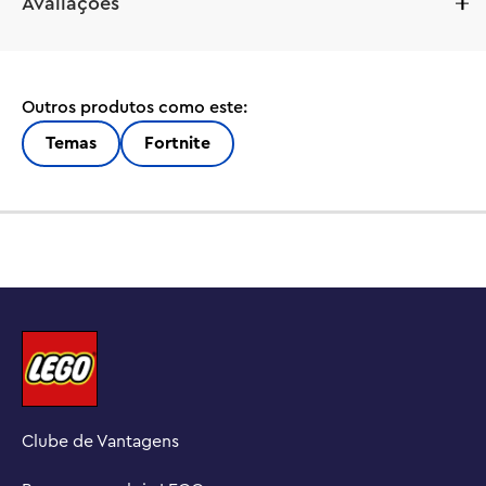
Avaliações
incrível kit de construção LEGO® Fortnite Peely Bone 
(77072) para adultos, que vem repleto de detalhes 
divertidos para emocionar os fãs. Inspirado no 
videogame Fortnite, ele permite que os jogadores 
Outros produtos como este:
construam um modelo de exibição impressionante da 
adorada roupa de banana.

Temas
Fortnite
Os fãs de Fortnite mergulharão em uma aventura fora da 
tela enquanto montam a iteração construída em blocos 
de Peely Bone, que é meio banana e meio esqueleto. 
Eles vão se deliciar descobrindo os braços e pulsos 
móveis do brinquedo de jogo, bem como seus 
acessórios legais, que incluem uma picareta Peely Pick, 
um lançador de tinta e um acessório para as costas 
Banana Bag.

O conjunto também inclui uma placa de identificação e 
Clube de Vantagens
um suporte de exibição, facilitando para os jogadores 
continuarem a diversão exibindo a figura de banana 