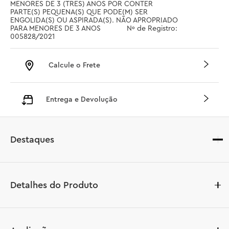
MENORES DE 3 (TRES) ANOS POR CONTER 
PARTE(S) PEQUENA(S) QUE PODE(M) SER 
ENGOLIDA(S) OU ASPIRADA(S). NÃO APROPRIADO 
PARA MENORES DE 3 ANOS		 Nº de Registro: 
005828/2021
Calcule o Frete
Entrega e Devolução
Destaques
Detalhes do Produto
Dê vida a uma figura icônica de videogame com este 