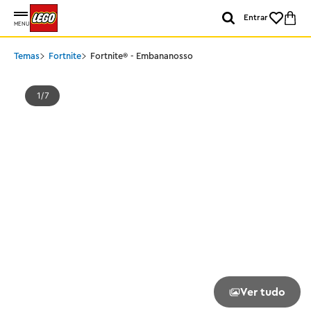
Entrar
MENU
Temas
Fortnite
Fortnite® - Embananosso
1
7
Ver tudo