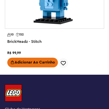
ou exibi-la com orgulho em seus quartos

Mais para colecionar – A figura montável pode ser 
jogada ou exibida com outros conjuntos da linha LEGO® 
BrickHeadz™ (vendidos separadamente), que inclui mais 
personagens Disney

Presente para crianças – O conjunto de construção pode 
10
152
ser um brinquedo de presente ou um presente para 
BrickHeadz - Stitch
meninas e meninos de 10 anos ou mais, bem como para 
fãs adultos da Disney

R$
99
,
99
Dimensões – O conjunto inclui 179 peças e a figura 
Adicionar Ao Carrinho
montável de Mirabel Madrigal tem mais de 9 cm de 
altura