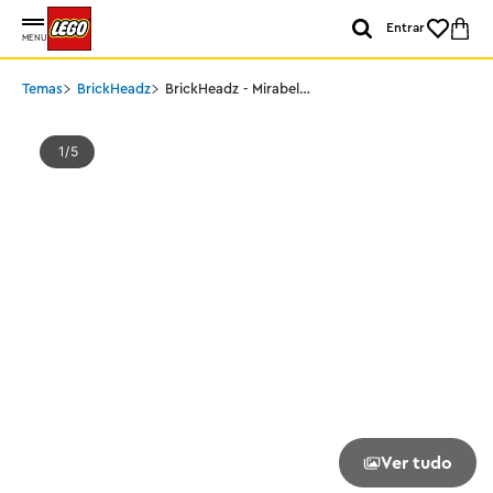
Entrar
MENU
Temas
BrickHeadz
BrickHeadz - Mirabel
Madrigal
1
5
Ver tudo