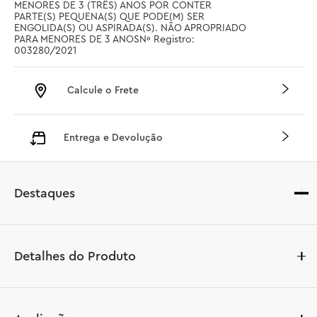
MENORES DE 3 (TRÊS) ANOS POR CONTER 
PARTE(S) PEQUENA(S) QUE PODE(M) SER 
ENGOLIDA(S) OU ASPIRADA(S). NÃO APROPRIADO 
PARA MENORES DE 3 ANOSNº Registro: 
003280/2021
Calcule o Frete
Entrega e Devolução
Destaques
Detalhes do Produto
Ilumine o seu dia com este display de 4 LEGO® Narcisos 