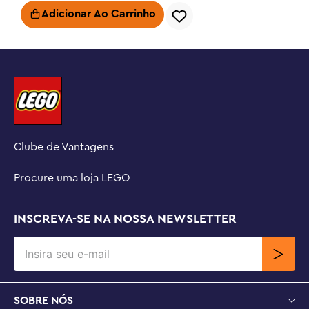
• Medidas – Cada caule de narciso mede mais de 30 cm 
de altura
12
617
Guirlanda de Halloween
R$
379
,
99
Adicionar Ao Carrinho