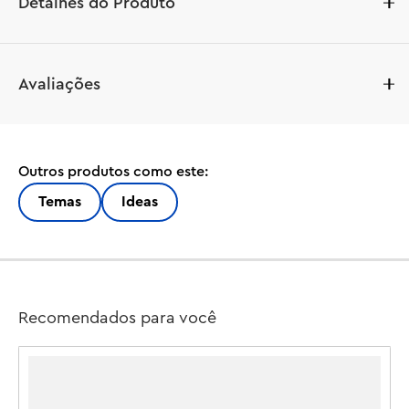
Detalhes do Produto
Dê um toque de fofura à decoração da sua casa com o 
Avaliações
kit de construção LEGO® Ideas Lontras Marinhas 
Flutuantes (21366) para adultos. Crie um adorável 
modelo de uma lontra marinha mãe relaxando na água 
com seu filhote. Coloque a pequena figura do filhote na 
Outros produtos como este:
barriga da mãe. Posicione a cabeça, a boca, as 
nadadeiras e as garras da mãe. E dê um toque especial à 
Temas
Ideas
sua peça de decoração com animais marinhos 
adicionando a concha construível à mãe. O design 
original deste conjunto foi criado por um fã e votado 
pelos fãs de LEGO. Ele oferece uma atividade divertida e 
envolvente para adultos, sejam iniciantes em conjuntos 
Recomendados para você
LEGO ou construtores mais experientes. E você pode 
aproveitar a construção aprimorada com o aplicativo 
LEGO Builder, ampliando e girando usando instruções 
em 3D, enquanto salva e acompanha seu progresso. Um 