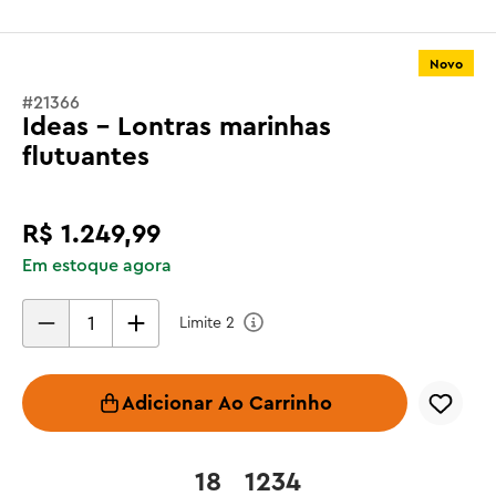
Novo
#
21366
Ideas - Lontras marinhas
flutuantes
R$
1
.
249
,
99
Em estoque agora
Limite
2
Adicionar Ao Carrinho
18
1234