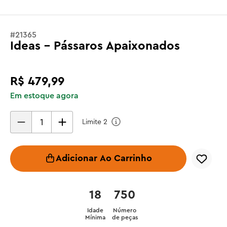
#
21365
Ideas - Pássaros Apaixonados
R$
479
,
99
Em estoque agora
Limite
2
Adicionar Ao Carrinho
18
750
Idade
Número
Mínima
de peças