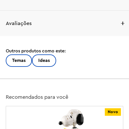
Abra um livro construído com peças sobre a evolução 
Avaliações
do STEM (ciência, tecnologia, engenharia e matemática) 
com este modelo de exposição colecionável LEGO® 
Ideas para adultos (21355). Um presente científico 
inspirador para mulheres, homens e amantes da história, 
Outros produtos como este:
o conjunto apresenta uma base montável no formato de 
um livro aberto coberto por mini construções que 
Temas
Ideas
representam inovações históricas. Construa um carro 
antigo e um computador doméstico, a sonda Voyager 
da NASA com o Golden Record a bordo para qualquer 
forma de vida extraterrestre que possa encontrá-la e 
muito mais. Gire o dial para fazer uma réplica 3D de um 
Recomendados para você
átomo de carbono flutuar para cima e uma fita de DNA 
girar.

Novo
O conjunto inclui minifiguras LEGO de 3 cientistas 