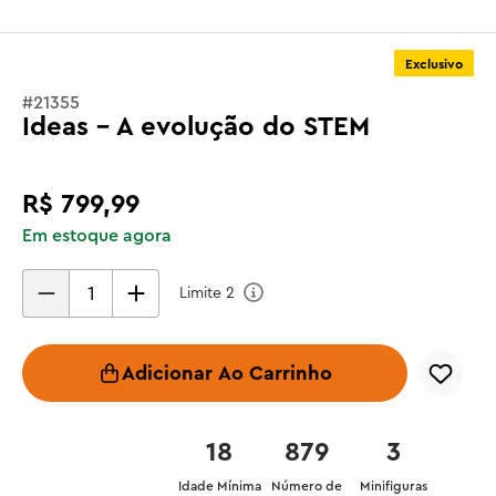
Exclusivo
#
21355
Ideas - A evolução do STEM
R$
799
,
99
Em estoque agora
Limite
2
Adicionar Ao Carrinho
18
879
3
Idade Mínima
Número de
Minifiguras