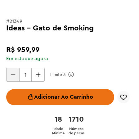
#
21349
Ideas - Gato de Smoking
R$
959
,
99
Em estoque agora
Limite
3
Adicionar Ao Carrinho
18
1710
Idade
Número
Mínima
de peças