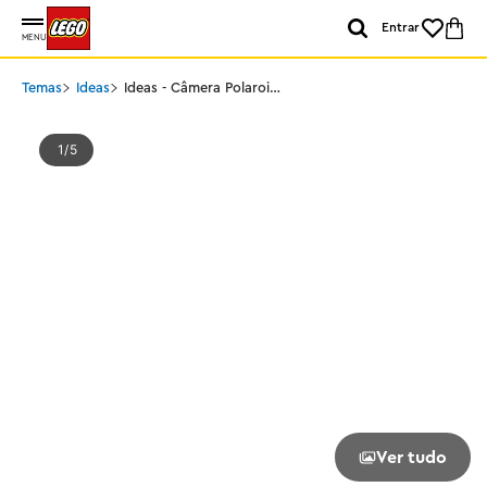
Entrar
MENU
Temas
Ideas
Ideas - Câmera Polaroid
OneStep SX-70
1
5
Ver tudo