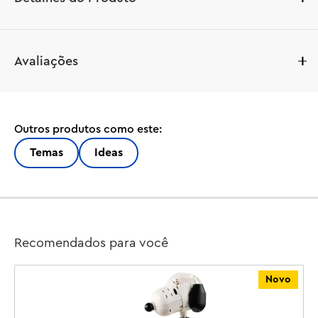
Aprimore seu foco e recrie um design clássico. Este 
Avaliações
conjunto colecionável LEGO® para adultos, 
apresentando um modelo realista construído em peças 
da câmera Polaroid OneStep SX-70 (21345), é o melhor 
presente para fotógrafos e amantes de câmeras.

Outros produtos como este:
Aproveite momentos de qualidade capturando detalhes 
Temas
Ideas
icônicos, como o visor, o espectro de cores e o seletor 
de compensação de exposição, e adicione adesivos 
com gráficos autênticos. Construa um pacote de filme 
Polaroid Time-Zero Supercolor SX-70 Land contendo 3 
‘fotos’ ilustradas, incluindo uma do inventor da Polaroid, 
Recomendados para você
Edwin H. Land. Escolha uma foto, carregue-a na câmera, 
pressione o botão vermelho do obturador e a foto será 
Novo
ejetada, exatamente como a real.
