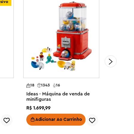
usivo
18
1343
16
18
123
Ideas - Máquina de venda de
Ideas - L
minifiguras
flutuantes
R$
1
.
699
,
99
R$
1
.
249
,
9
Adicionar Ao Carrinho
Adici