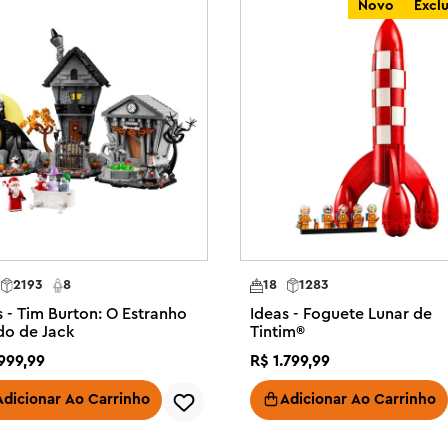
Novo
Excl
eção cuidadosamente selecionada 
o, há um projeto de construção 
rque em uma jornada criativa 
em a vapor Expresso do Oriente em 
ista, garçom, gerente de estação 
 de acessórios variados e um 
2193
8
18
1283
e (voiture-restaurant) e o vagão-
s - Tim Burton: O Estranho
Ideas - Foguete Lunar de
alização do interior, e a 
o de Jack
Tintim®
999
,
99
R$
1
.
799
,
99
pelho acima da cama no quarto de 
inal, decoração externa exibindo a 
Adicionar Ao Carrinho
Adicionar Ao Carrinho
njunto de construção de trem a 