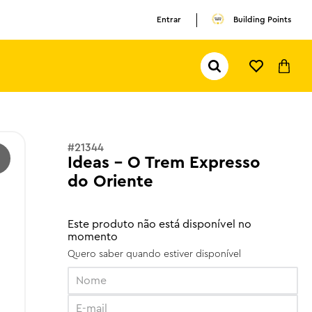
Entrar
Building Points
Pesquisar...
TERMOS MAIS BUSCADOS
1
º
olivia rodrigo
2
º
pokemon
#
21344
Ideas - O Trem Expresso
3
º
olivia
do Oriente
Este produto não está disponível no
momento
Quero saber quando estiver disponível