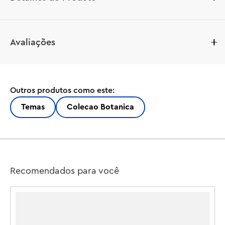
Liberte o jardineiro que há em você e crie uma linda 
Avaliações
treliça de flores com este kit de construção LEGO® 
Botanicals Flower Wall (11503) para adultos. Mostre suas 
habilidades de jardinagem criando a estrutura da parede 
e construindo as coloridas flores LEGO. O conjunto 
Outros produtos como este:
inclui 2 camélias grandes, 3 camélias pequenas, 2 
clematites, 3 ranúnculos, 2 rosas vermelhas, 1 hortênsia, 
Temas
Colecao Botanica
3 centáureas, 2 ramos de mimosa, 2 ramos de flor-de-
cera e 2 folhas grandes que você pode organizar na 
parede na combinação que desejar. Depois de 
concluído, o conjunto se transforma em uma espetacular 
decoração floral de parede que pode ser exibida na 
Recomendados para você
horizontal ou na vertical. Você também pode conectar a 
estrutura com outras molduras (vendidas 
separadamente) para criar uma exibição maior e mais 
extravagante. Este conjunto de construção é uma ótima 