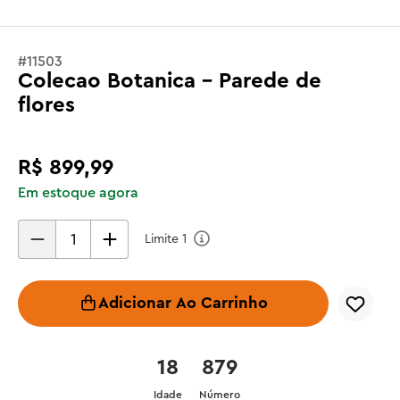
#
11503
Colecao Botanica - Parede de
flores
R$
899
,
99
Em estoque agora
Limite
1
Adicionar Ao Carrinho
18
879
Idade
Número