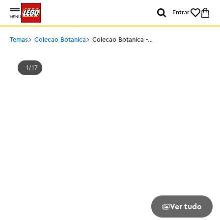
Entrar
MENU
Temas
Colecao Botanica
Colecao Botanica -
Parede de flores
1
17
Ver tudo