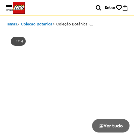
Entrar
MENU
Temas
Colecao Botanica
Coleção Botânica -
Buquê de Tulipas
1
14
Ver tudo