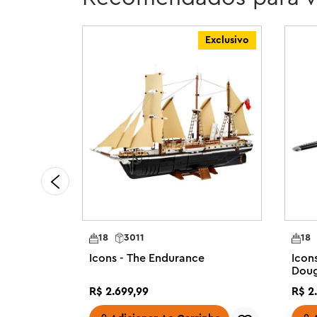
histórica e retrô. Construa de forma mais inteligente co
zoom, gire em 3D, acompanhe o progresso e siga instruçõ
Exclusivo
conjunto contém 1.903 peças.

Kit de modelo de avião colecionável para maiores de 1
pela história da aviação com o conjunto de construçã
PAN AM® Airliner (11378) para adultos.

O QUE VEM NA CAIXA – Este kit de construção inclui tud
construir uma réplica detalhada do avião comercial D
de 4 minifiguras com uniformes históricos da Pan Am.

MODELO DE AERONAVE AUTÊNTICO – Remova os painéis 
detalhado e a cabine de passageiros com corredor e ass
para acionar o trem de pouso.

DECORAÇÃO VINTAGE – O modelo DC-3™ vem com um su
informativa, além de um expositor montável com a marca
18
3011
18
piloto, comissário de bordo, aeromoça e atendente de 
Icons - The Endurance
Icon
PRESENTES DE AVIÃO – Ofereça aos amantes da decoraç
Dou
eles irão guardar com carinho: este modelo de avião par
R$
2
.
699
,
99
R$
2
.
aniversários, feriados ou qualquer ocasião especial.
