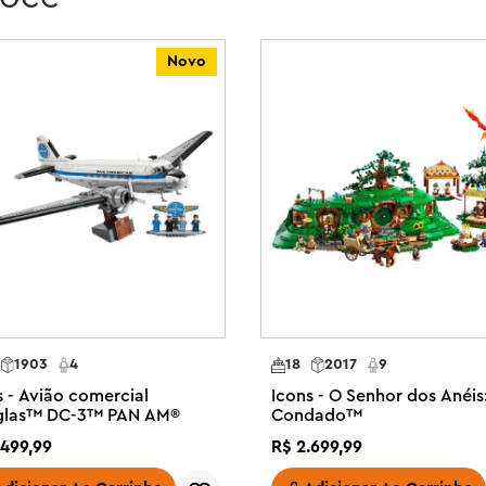
m o aplicativo LEGO® Builder – dê 
es digitais passo a passo. O 
Novo
8 anos – Embarque em uma jornada 
o LEGO® Icons Douglas™ DC-3™ 
o o que você precisa para 
ouglas™ DC-3™ da PAN AM®, além 
para revelar um cockpit 
entos. Em seguida, gire um botão 
porte de exibição e placa 
 Pan Am para as minifiguras do 
1903
4
18
2017
9
bordo.

s - Avião comercial
Icons - O Senhor dos Anéis
ão retrô uma peça central que 
glas™ DC-3™ PAN AM®
Condado™
a montar, perfeito para 
499
,
99
R$
2
.
699
,
99