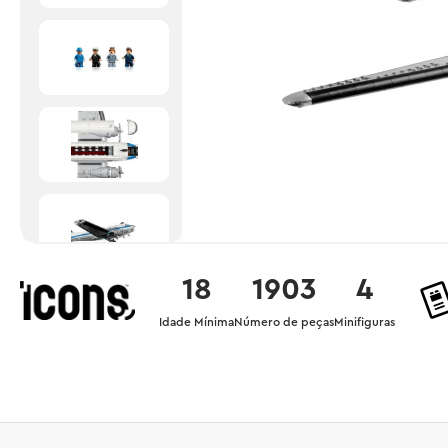
18
1903
4
Idade Mínima
Número de peças
Minifiguras