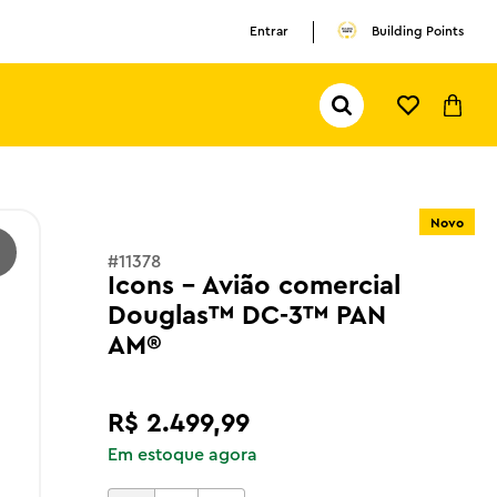
Entrar
Building Points
Pesquisar...
TERMOS MAIS BUSCADOS
1
º
olivia rodrigo
Novo
2
º
pokemon
#
11378
3
º
ferrari
Icons - Avião comercial
Douglas™ DC-3™ PAN
AM®
R$
2
.
499
,
99
Em estoque agora