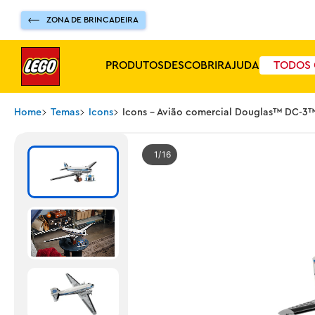
ZONA DE BRINCADEIRA
PRODUTOS
DESCOBRIR
AJUDA
TODOS 
Home
Temas
Icons
Icons - Avião comercial Douglas™ DC-3
1
16