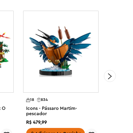
18
834
18
208
: O
Icons - Pássaro Martim-
Icons - C
pescador
R$
479
,
99
R$
1
.
899
,
9