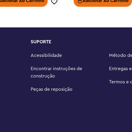
 este kit de modelo de avião 
Adicionar Ao Carrinho
Adicionar Ao Carrinho
lizar o modelo em 3D, acompanhar 
o.

adora gama de conjuntos de 
ebidos especificamente para 
SUPORTE
 exibição, neste conjunto de 
 cm de altura, 51 cm de 
Acessibilidade
Método d
Encontrar instruções de
Entregas 
construção
Termos e 
Peças de reposição