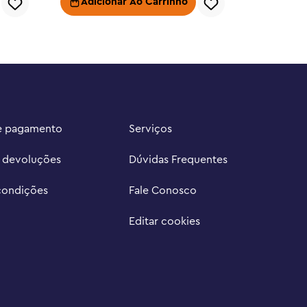
Adicionar Ao Carrinho
Adici
e pagamento
Serviços
e devoluções
Dúvidas Frequentes
condições
Fale Conosco
Editar cookies