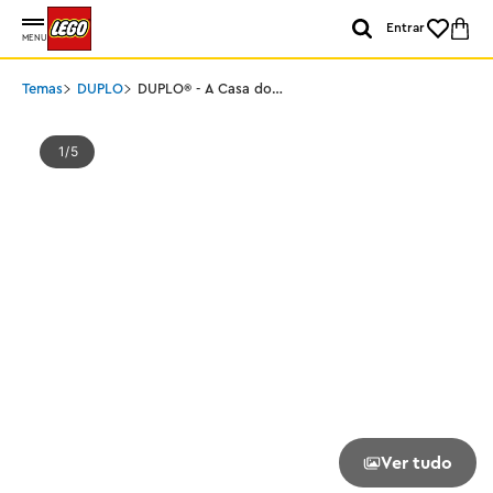
Entrar
MENU
Temas
DUPLO
DUPLO® - A Casa do
Homem-Aranha
1
5
Ver tudo