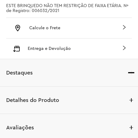
ESTE BRINQUEDO NÃO TEM RESTRIÇÃO DE FAIXA ETÁRIA. Nº 
de Registro: 006032/2021
Calcule o Frete
Entrega e Devolução
Destaques
Detalhes do Produto
Super-Heróis maiores de 2 anos podem entrar em ação 
Avaliações
enquanto brincam de faz de conta com seus 
personagens lançadores de teias favoritos na LEGO® 