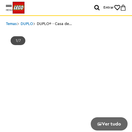
Entrar
MENU
Temas
DUPLO
DUPLO® - Casa de
Família 3 em 1
1
7
Ver tudo