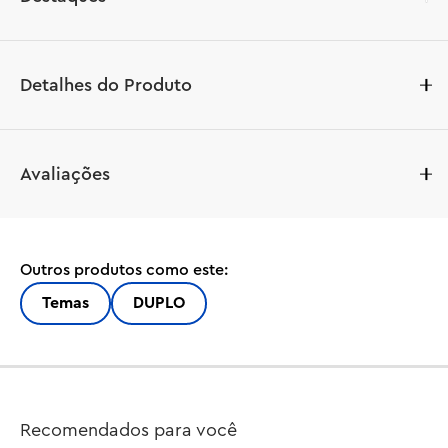
Detalhes do Produto
Bem-vindos ao brinquedo LEGO® DUPLO® Town Casa de 
Avaliações
Família 3 em 1 (10994), onde um mundo de 
aprendizagem para crianças aguarda. Repleta de 
detalhes autênticos, esta casa permite às crianças 
pequenas maiores de 2 anos e seus pais vierem 
Outros produtos como este:
momentos preciosos em família. Com 7 figuras incluídas, 
os pais podem curtir ensinar habilidades sociais 
Temas
DUPLO
enquanto as crianças exploram sua própria 
autoexpressão.

Para crianças que adoram brincar de casa

Há uma variedade imensa de oportunidades de 
Recomendados para você
aprendizagem inicial nesta casa de brinquedo. Crianças 