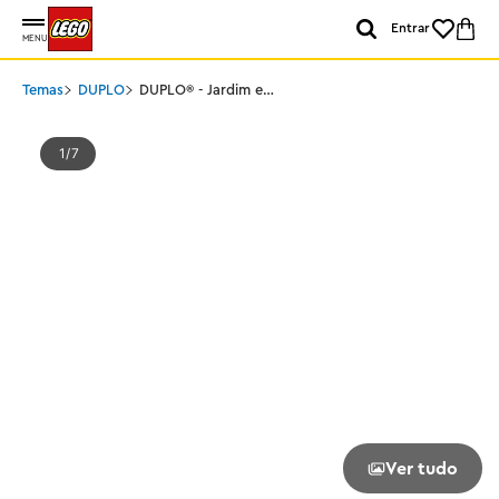
Entrar
MENU
Temas
DUPLO
DUPLO® - Jardim e
Estufa do Vovô Porco
1
7
Ver tudo