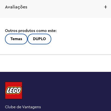
Mergulhe as crianças em brincadeiras criativas com o 
Avaliações
conjunto de construção Jardim e Estufa do Vovô Pig 
(10461). Este brinquedo natural para crianças a partir de 2 
anos estimula a brincadeira imaginativa, enquanto as 
crianças em idade pré-escolar ajudam sua família favorita 
Outros produtos como este:
da TV a cultivar e colher os produtos do Jardim do Vovô 
Pig. Com 5 figuras – Peppa Pig, George, Mamãe Pig, 
Temas
DUPLO
Papai Pig e Vovô Pig – este conjunto de construção 
oferece às crianças muitas opções de brincadeira de faz 
de conta, enquanto aprimora suas habilidades pré-
escolares.

Este brinquedo para crianças pequenas está repleto de 
atividades de aprendizagem e acessórios para que as 
crianças em idade pré-escolar possam recriar cenas da 
série ou inventar novas aventuras que estimulem a 
criatividade. As crianças usam a imaginação para 
descobrir para que servem as diferentes ferramentas e 
Clube de Vantagens
desenvolvem a coordenação motora fina empurrando o 