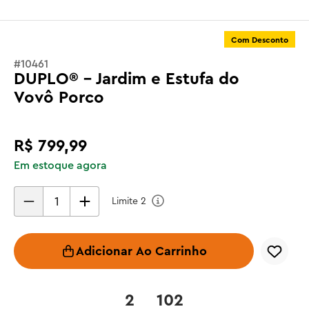
Com Desconto
#
10461
DUPLO® - Jardim e Estufa do
Vovô Porco
R$
799
,
99
Em estoque agora
Limite
2
Adicionar Ao Carrinho
2
102