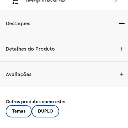
Entrega e Devolução
Destaques
Detalhes do Produto
Mergulhe as crianças em um mundo de brincadeiras 
Avaliações
criativas com o brinquedo montável LEGO® DUPLO® ¦ 
Disney Festa no Castelo de Frozen da Anna e Elsa 
(10455). Ele vem com os personagens LEGO DUPLO ¦ 
Disney Elsa, Anna, Marshmallow, o Gatinho de Neve, o 
Outros produtos como este:
Bebê Sven e Olaf, oferecendo às crianças em idade pré-
escolar oportunidades ilimitadas de brincadeira de faz 
Temas
DUPLO
de conta para imaginar a vida no castelo e cuidar do 
bebê Sven.
