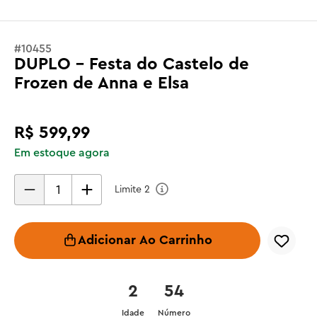
#
10455
DUPLO - Festa do Castelo de
Frozen de Anna e Elsa
R$
599
,
99
Em estoque agora
Limite
2
Adicionar Ao Carrinho
2
54
Idade
Número