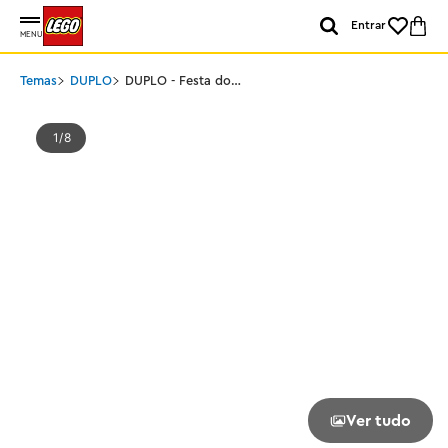
Entrar
MENU
Temas
DUPLO
DUPLO - Festa do
Castelo de Frozen de
Anna e Elsa
1
8
Ver tudo