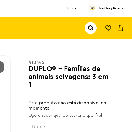
Entrar
Building Points
Pesquisar...
TERMOS MAIS BUSCADOS
1
º
olivia rodrigo
2
º
pokemon
#
10446
DUPLO® - Famílias de
3
º
ferrari
animais selvagens: 3 em
1
Este produto não está disponível no
momento
Quero saber quando estiver disponível