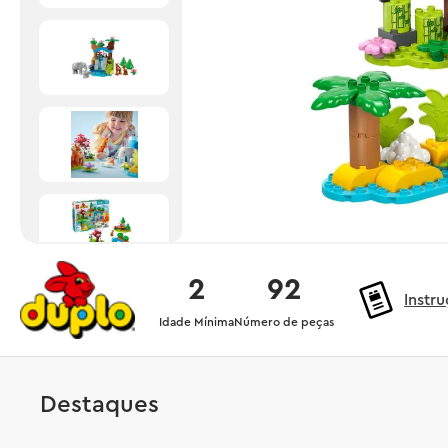
2
92
Instr
Idade Mínima
Número de peças
Destaques