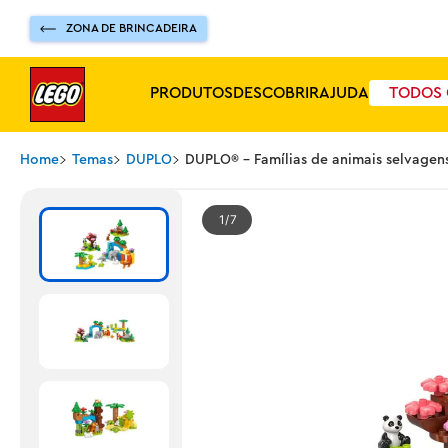
ZONA DE BRINCADEIRA
PRODUTOS
DESCOBRIR
AJUDA
TODOS 
Home
Temas
DUPLO
DUPLO® - Famílias de animais selvagens
1
7