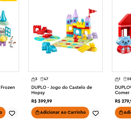
mal come. Elas usarão a 
3 em 1 de maneiras ilimitadas e 
imais.

 O brinquedo infantil 3in1 Wild 
ma aventura de aprendizagem ao 
nças uma série de habilidades 
s – Crianças exploram onde os 
am de seus filhotes

® DUPLO® para criar histórias 
3
47
1
2
nda, cada uma com um bebê, e 2 
 Frozen
DUPLO - Jogo do Castelo de
DUPLO® 
Hopsy
Comer 
inquedo educativo promove a 
R$
399
,
99
R$
279
,
, combinando e comparando 


o
Adicionar Ao Carrinho
Adi
– Faça o dia de qualquer criança 
unto de brinquedos repleto de 