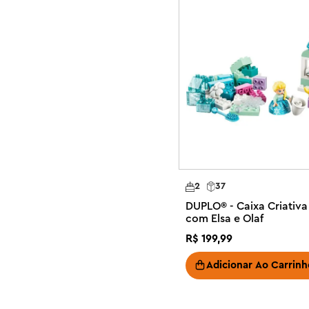
entre os pais e o bebê e decidam qual alimento cada ani
criatividade para reconstruir este conjunto LEGO DUPLO 
usarão sua imaginação para cuidar dos brinquedos de an
Brinquedo educativo para pequenos amantes de animais –
Animal Families leva crianças em idade pré-escolar a u
redor do mundo, ao mesmo tempo em que ensina às cria
iniciais

Brinquedo da natureza ensina relacionamentos nutritivo
animais LEGO® DUPLO® vivem, o que comem e como cuid
Brinquedo de imaginação com 10 animais selvagens LEGO
2
37
criativas – Inclui figuras de tigre, elefante, veado e pa
DUPLO® - Caixa Criativa
figuras de tartaruga

com Elsa e Olaf
Brincadeira de desenvolvimento de habilidades – O br
R$
199
,
99
imaginação e a criatividade, ensinando, classificando
habilidades e mostra às crianças como cuidar dos outros
Adicionar Ao Carrinh
Ideia de presente de aniversário para crianças pequenas 
em idade pré-escolar com mais de 2 anos com este conj