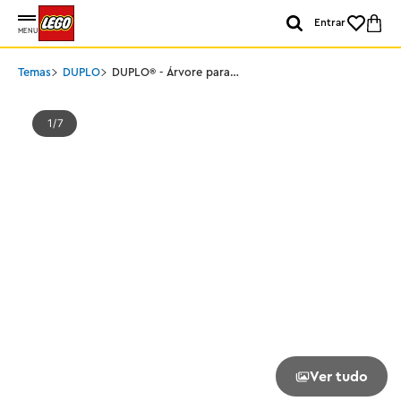
Entrar
MENU
Temas
DUPLO
DUPLO® - Árvore para
Equilibrar e Empilhar
1
7
Ver tudo