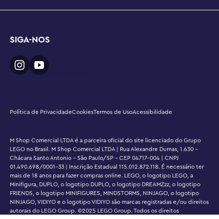
crianças pequenas são projetados para dar suporte aos 
marcos de desenvolvimento de uma criança em idade 
pré-escolar, ajudando-a a aprender por meio de 
SIGA-NOS
brincadeiras de uma forma divertida e envolvente

Dimensões – Este conjunto de 27 peças inclui uma casa 
na árvore reconstruível medindo mais de 28 cm de 
altura, 31 cm de largura e 9 cm de profundidade em sua 
configuração mais alta
Política de Privacidade
Cookies
Termos de Uso
Acessibilidade
M Shop Comercial LTDA é a parceira oficial do site licenciado do Grupo
LEGO no Brasil. M Shop Comercial LTDA | Rua Alexandre Dumas, 1.630 -
Chácara Santo Antonio - São Paulo/SP - CEP 04717-004 | CNPJ
01.490.698/0001-33 | Inscrição Estadual 115.012.872.118. É necessário ter
mais de 18 anos para fazer compras online. LEGO, o logotipo LEGO, a
Minifigura, DUPLO, o logotipo DUPLO, o logotipo DREAMZzz, o logotipo
FRIENDS, o logotipo MINIFIGURES, MINDSTORMS, NINJAGO, o logotipo
NINJAGO, VIDIYO e o logotipo VIDIYO são marcas registradas e/ou direitos
autorais do LEGO Group. ©2025 LEGO Group. Todos os direitos