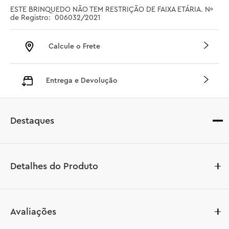
ESTE BRINQUEDO NÃO TEM RESTRIÇÃO DE FAIXA ETÁRIA. Nº 
de Registro:  006032/2021
Calcule o Frete
Entrega e Devolução
Destaques
Detalhes do Produto
Leve diversão dinâmica e oscilante para as brincadeiras 
Avaliações
com o brinquedo educacional Balancing & Stacking Tree 
(10440). Repleto de momentos de aprendizado infinitos, 