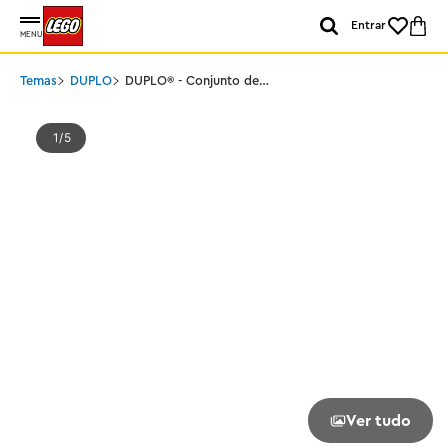
Entrar
MENU
Temas
DUPLO
DUPLO® - Conjunto de
Expansão de Túnel e
Trilhos de Trem
1
5
Ver tudo