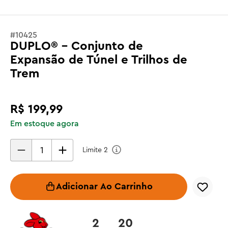
#
10425
DUPLO® - Conjunto de
Expansão de Túnel e Trilhos de
Trem
R$
199
,
99
Em estoque agora
Limite
2
Adicionar Ao Carrinho
2
20