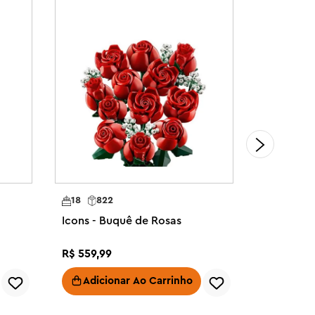
18
822
18
474
Icons - Buquê de Rosas
Árvore de
vermelho
R$
559
,
99
R$
559
,
99
Adicionar Ao Carrinho
Adici