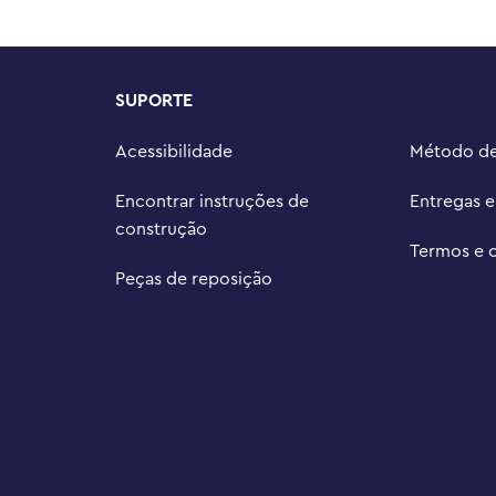
ar suas construções e acompanhar 
trução com outros buquês de peças 
SUPORTE
para criar um grande arranjo 
Acessibilidade
Método d
lta mede mais de 32 cm de 
Encontrar instruções de
Entregas 
construção
Termos e 
Peças de reposição