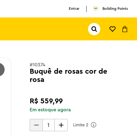
Entrar
Building Points
Pesquisar...
TERMOS MAIS BUSCADOS
1
º
olivia rodrigo
2
º
pokemon
#
10374
Buquê de rosas cor de
3
º
ferrari
rosa
R$
559
,
99
Em estoque agora
Limite
2