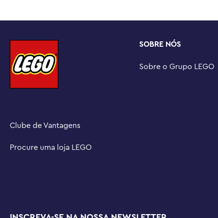
construtores e floristas iniciantes podem ampliar e gir
seu progresso

Construa mais flores – Combine este conjunto de cons
SOBRE NÓS
(vendidos separadamente) da coleção LEGO® Botanicals 
floral personalizado.

Sobre o Grupo LEGO
Dimensões – O buquê contém 789 peças e a rosa mais a
comprimento
Clube de Vantagens
Procure uma loja LEGO
INSCREVA-SE NA NOSSA NEWSLETTER