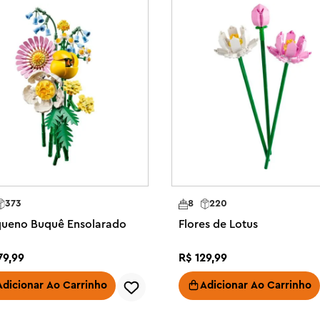
tão presenteie com este kit de 
ados ou no aniversário de 
os em construir um buquê que 
m este conjunto de construção 
tos, que floresce com detalhes

ação, 4 rosas em flor e 4 botões 
brancas

uções de construção para os 3 
 para completar com amigos ou 
373
8
220
er pronto, exiba-o como uma 
queno Buquê Ensolarado
Flores de Lotus
, trazendo um toque de natureza a 
79
,
99
R$
129
,
99
é um presente divertido de 
ia dos Namorados para mulheres, 
Adicionar Ao Carrinho
Adicionar Ao Carrinho
lquer ocasião especial

o aplicativo LEGO Builder, onde 