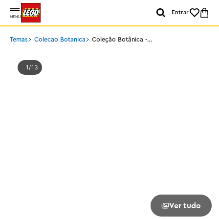
Entrar
MENU
Temas
Colecao Botanica
Coleção Botânica -
Hibisco
1
13
Ver tudo