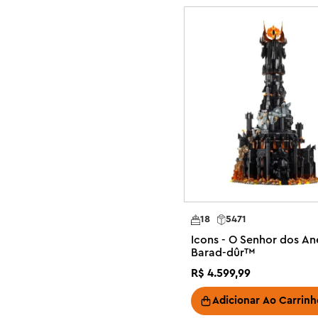
Descubra a gama dinâmica de conjuntos de construção L
crianças e famílias. O aplicativo LEGO Builder apresent
construção incluídas com este kit de construção de carr
Conjunto de construção de carros de corrida colecioná
inovação histórica da F1® com este conjunto de constr
FW14B e Nigel Mansell para fãs de automobilismo e veícu
O que está na caixa? - Tudo o que você precisa para co
F1® Williams Racing FW14B e uma minifigura de Nigel Ma
exposição, pódio de exposição, capacete de piloto e tr
Características e funções – Este modelo de carro de co
FW14B F1® apresenta direção funcional, pneus traseiros 
impressas, além de um motor detalhado

18
5471
Decoração de mesa para casa e escritório – Inclui um su
Icons - O Senhor dos Ané
Racing FW14B com estatísticas impressas do veículo e 
Barad-dûr™
minifiguras de Nigel Mansell com uma foto e uma citação
R$
4
.
599
,
99
Presentes LEGO® para adultos – Comemore um aniversár
este kit de construção de modelo de carro LEGO F1® col
Adicionar Ao Carrinh
Instruções de construção 3D – Aproveite ao máximo est