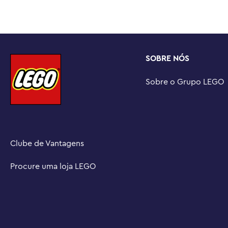
com o aplicativo LEGOBuilder, onde você pode visuali
constrói, acompanhar seu progresso e explorar outros c
Mais ação de alta velocidade da F1® – Fique atento a ou
LEGO® F1 (vendidos separadamente) para construir, exibi
SOBRE NÓS
Dimensões – O carro de corrida Williams Racing FW14B
peças mede mais de 7 cm de altura, 31 cm de comprime
Sobre o Grupo LEGO
Clube de Vantagens
Procure uma loja LEGO