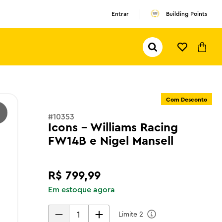
Entrar
Building Points
Pesquisar...
TERMOS MAIS BUSCADOS
1
º
olivia rodrigo
Com Desconto
2
º
pokemon
#
10353
3
º
ferrari
Icons - Williams Racing
FW14B e Nigel Mansell
R$
799
,
99
Em estoque agora
Limite
2