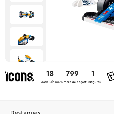
18
799
1
Idade Mínima
Número de peças
Minifiguras
Destaques