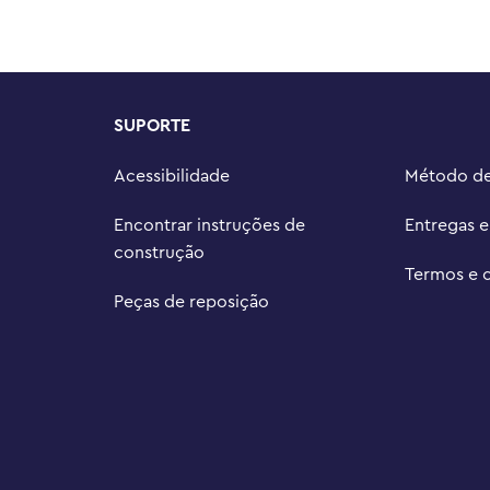
zar modelos em 3D enquanto 
onjuntos

tros conjuntos de construção 
r e correr com toda a família

SUPORTE
 neste conjunto LEGO® de 799 
nto e 15 cm de largura
Acessibilidade
Método d
Encontrar instruções de
Entregas 
construção
Termos e 
Peças de reposição