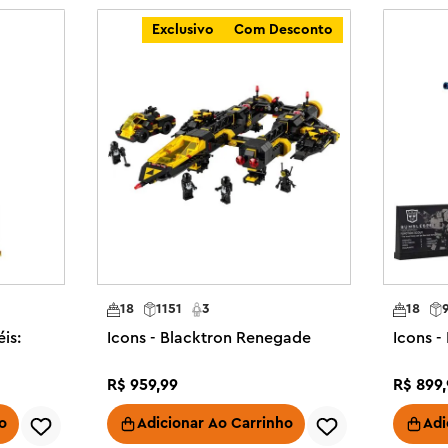
EGO F1 projetados para adultos, 
Exclusivo
Com Desconto
a uma versão 3D das instruções de 
o de corrida colecionável.

veis ??para adultos – Comemore a 
ução LEGO® Icons Williams Racing 
los lendários

nstruir um carro de corrida LEGO® 
nsell, além de um suporte de 
oféu

rrida LEGO® Icons Williams Racing 
largos e lisos com letras Goodyear 
18
1151
3
18
porte de exposição Williams 
is:
Icons - Blacktron Renegade
Icons 
um pódio de exposição de 
 de Nigel Mansell

R$
959
,
99
R$
899
,
io ou uma ocasião especial com 
ecionável para adultos

o
Adicionar Ao Carrinho
Adi
e conjunto de carros LEGO® F1® 