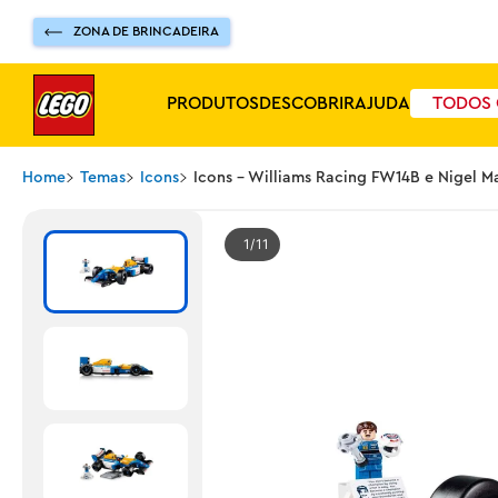
ZONA DE BRINCADEIRA
PRODUTOS
DESCOBRIR
AJUDA
TODOS 
Home
Temas
Icons
Icons - Williams Racing FW14B e Nigel Ma
1
11