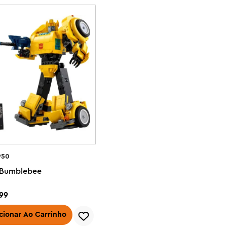
950
- Bumblebee
99
cionar Ao Carrinho