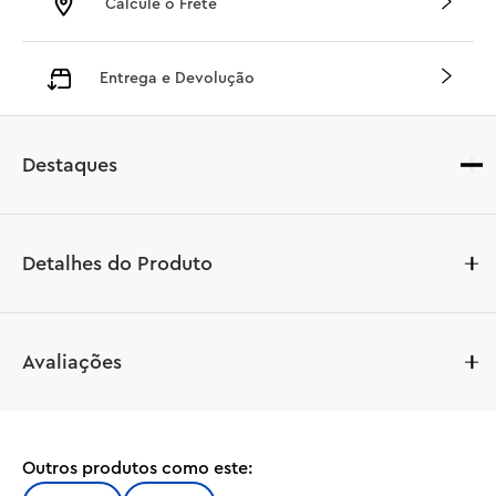
Calcule o Frete
Entrega e Devolução
Destaques
Detalhes do Produto
Tire um tempo ou presenteie alguém querido com o 
Avaliações
conjunto de construção de decoração para casa LEGO® 
Icons Wreath (10340) para adultos. Capture a essência 
do outono e do inverno em uma cativante peça central 
sazonal. Adequado para decoração de parede e mesa, 
Outros produtos como este:
este impressionante exemplo de flora LEGO é uma ótima 