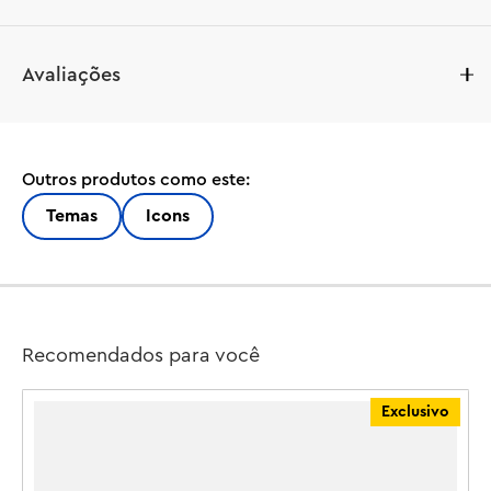
Crie uma peça central impressionante para sua casa ou 
Avaliações
escritório com este conjunto de construção de 
decoração para adultos. Este conjunto LEGO® Icons 
Kingfisher Bird (10331) é um excelente presente para os 
amantes de pássaros e um projeto envolvente para 
Outros produtos como este:
novos e talentosos construtores de LEGO.

Temas
Icons
O modelo do guarda-rios retrata o pássaro, conhecido 
por sua plumagem impressionante e habilidades de caça 
notáveis, emergindo da água com uma captura de peixe. 
A configuração de água inclui juncos edificáveis ??e 
funciona como expositor. Posicione a cabeça e as garras 
Recomendados para você
do pássaro para criar sua pose favorita antes de exibi-lo 
para que todos possam desfrutar.

Exclusivo
Descubra um espaço para relaxar com a inspiradora 
gama de conjuntos de construção criativos LEGO 