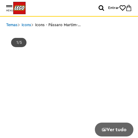
Entrar
MENU
Temas
Icons
Icons - Pássaro Martim-
pescador
1
5
Ver tudo