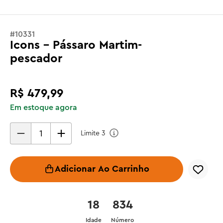
#
10331
Icons - Pássaro Martim-
pescador
R$
479
,
99
Em estoque agora
Limite
3
Adicionar Ao Carrinho
18
834
Idade
Número