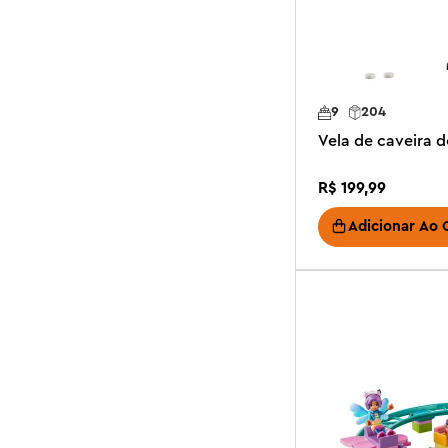
9
204
Vela de caveira 
R$
199
,
99
Adicionar Ao 