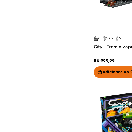
7
575
5
City - Trem a vap
R$
999
,
99
Adicionar Ao 