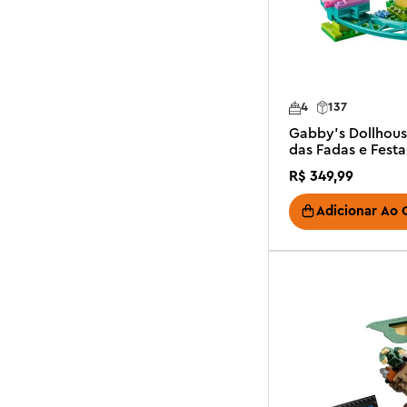
4
137
Gabby's Dollhous
das Fadas e Fest
R$
349
,
99
Adicionar Ao 