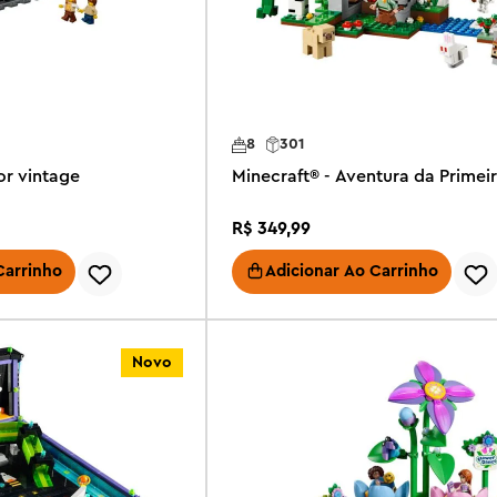
8
301
or vintage
Minecraft® - Aventura da Primei
R$
349
,
99
Carrinho
Adicionar Ao Carrinho
Novo