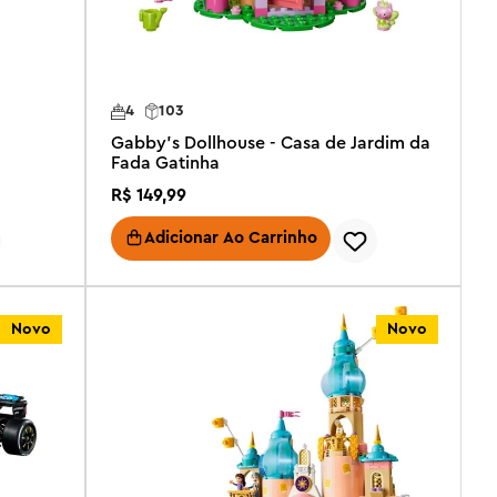
4
103
Gabby's Dollhouse - Casa de Jardim da
Fada Gatinha
R$
149
,
99
Adicionar Ao Carrinho
Novo
Novo