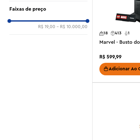
Faixas de preço
R$ 19,00
–
R$ 10.000,00
18
413
1
Marvel - Busto d
R$
599
,
99
Adicionar Ao 