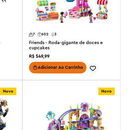
7
602
3
ê
Friends - Roda-gigante de doces e
cupcakes
R$
549
,
99
Adicionar Ao Carrinho
Novo
Novo