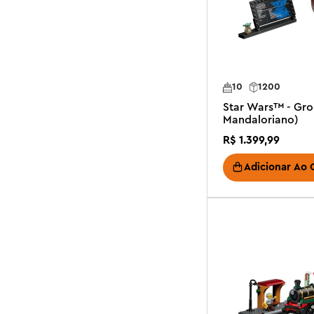
10
1200
Star Wars™ - Gr
Mandaloriano)
R$
1
.
399
,
99
Adicionar Ao 