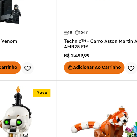
18
1547
o Venom
Technic™ - Carro Aston Martin
AMR25 F1®
R$
2
.
499
,
99
Carrinho
Adicionar Ao Carrinho
Novo