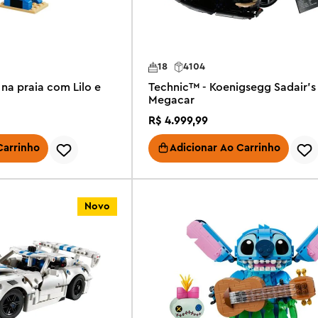
18
4104
 na praia com Lilo e
Technic™ - Koenigsegg Sadair's
Megacar
R$
4
.
999
,
99
Carrinho
Adicionar Ao Carrinho
Novo