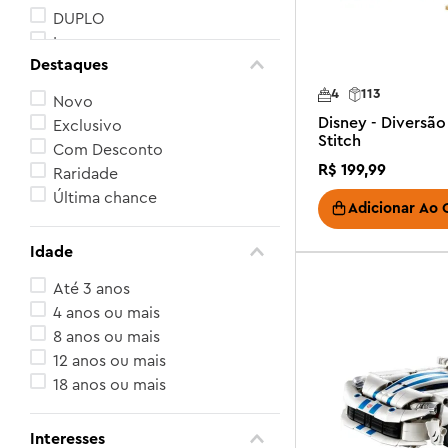
DUPLO
Icons
Destaques
Ninjago
Ver mais 38
4
113
Novo
Disney - Diversão
Exclusivo
Stitch
Com Desconto
R$
199
,
99
Raridade
Última chance
Adicionar Ao 
Idade
Até 3 anos
4 anos ou mais
8 anos ou mais
12 anos ou mais
18 anos ou mais
Interesses