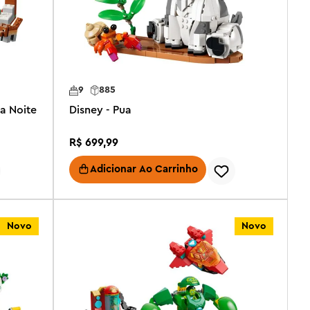
9
885
ra Noite
Disney - Pua
R$
699
,
99
Adicionar Ao Carrinho
Novo
Novo