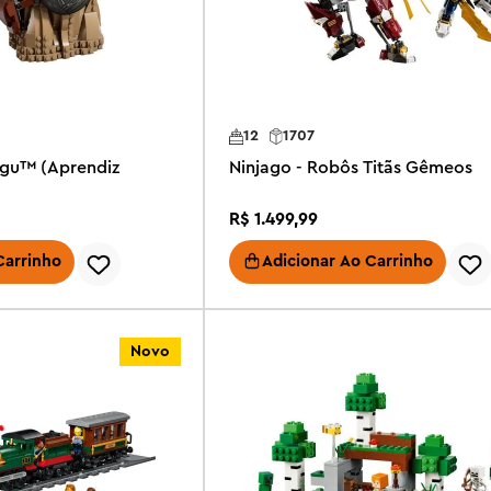
12
1707
ogu™ (Aprendiz
Ninjago - Robôs Titãs Gêmeos
R$
1
.
499
,
99
Carrinho
Adicionar Ao Carrinho
Novo