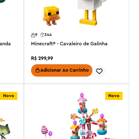
9
344
Panda
Minecraft® - Cavaleiro de Galinha
R$
299
,
99
Adicionar Ao Carrinho
Novo
Novo