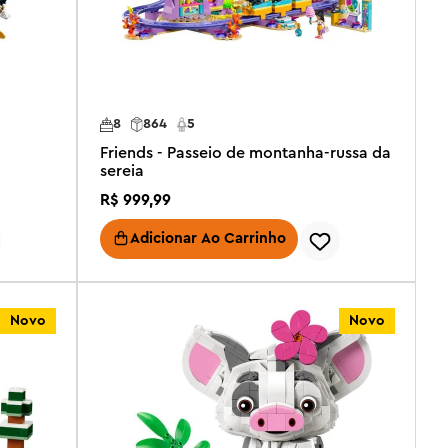
8
864
5
Friends - Passeio de montanha-russa da
sereia
R$
999
,
99
Adicionar Ao Carrinho
Novo
Novo