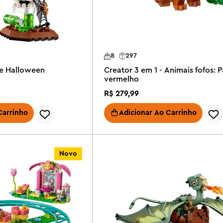
8
297
de Halloween
Creator 3 em 1 - Animais fofos: 
vermelho
R$
279
,
99
Carrinho
Adicionar Ao Carrinho
Novo