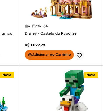
6
676
4
 Aramco
Disney - Castelo da Rapunzel
R$
1
.
099
,
99
Adicionar Ao Carrinho
Novo
Novo