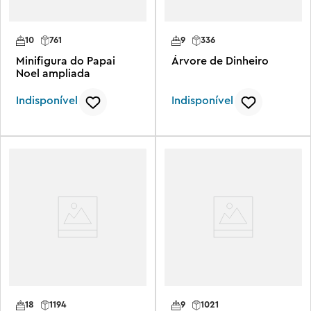
10
761
9
336
Minifigura do Papai
Árvore de Dinheiro
Noel ampliada
Indisponível
Indisponível
18
1194
9
1021