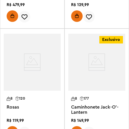
R$
479
,
99
R$
129
,
99
Exclusivo
8
120
8
177
Rosas
Caminhonete Jack-O'-
Lantern
R$
119
,
99
R$
149
,
99