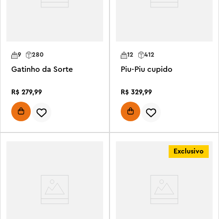
9
280
12
412
Gatinho da Sorte
Piu-Piu cupido
R$
279
,
99
R$
329
,
99
Exclusivo