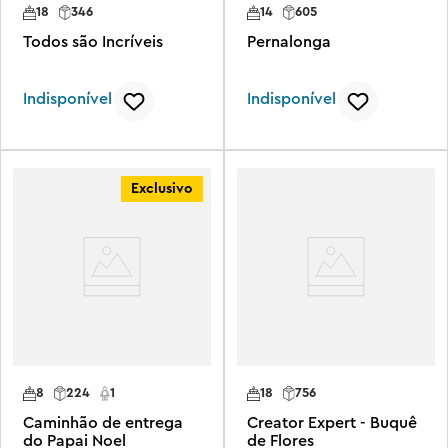
18
346
14
605
Todos são Incríveis
Pernalonga
Indisponível
Indisponível
Exclusivo
8
224
1
18
756
Caminhão de entrega
Creator Expert - Buquê
do Papai Noel
de Flores