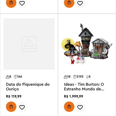
8
166
18
2193
8
Data do Piquenique do
Ideas - Tim Burton: O
Ouriço
Estranho Mundo de
Jack
R$
119
,
99
R$
1
.
999
,
99