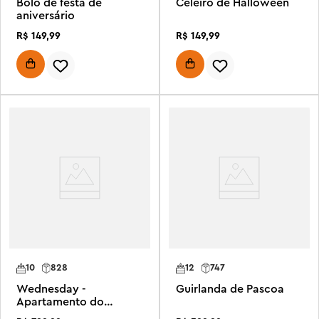
Bolo de festa de
Celeiro de Halloween
aniversário
R$
149
,
99
R$
149
,
99
10
828
12
747
Wednesday -
Guirlanda de Pascoa
Apartamento do
Mãozinha