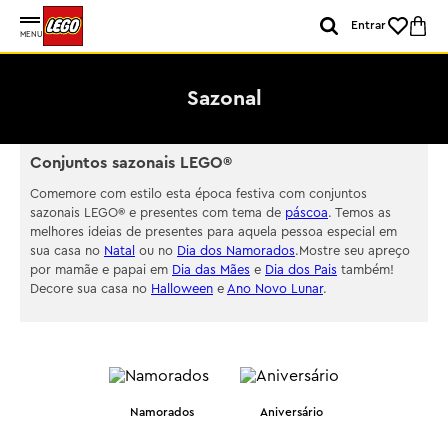
Entrar
MENU
Sazonal
Conjuntos sazonais LEGO®
Comemore com estilo esta época festiva com conjuntos
sazonais LEGO® e presentes com tema de
páscoa
. Temos as
melhores ideias de presentes para aquela pessoa especial em
sua casa no
Natal
ou no
Dia dos Namorados
.Mostre seu apreço
por mamãe e papai em
Dia das Mães
e
Dia dos Pais
também!
Decore sua casa no
Halloween
e
Ano Novo Lunar
.
Namorados
Aniversário