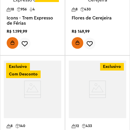
18
956
4
8
430
Icons - Trem Expresso
Flores de Cerejeira
de Férias
R$
1
.
199
,
99
R$
149
,
99
Exclusivo
Exclusivo
Com Desconto
8
140
12
433