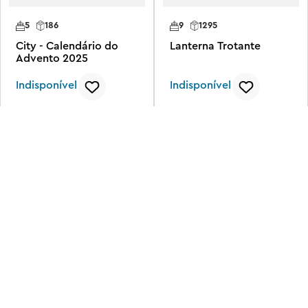
5
186
9
1295
City - Calendário do
Lanterna Trotante
Advento 2025
Indisponível
Indisponível
10
345
18
216
Calendário de Festivais
Narcisos