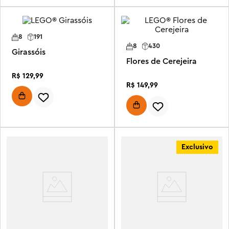
8
191
8
430
Girassóis
Flores de Cerejeira
R$
129
,
99
R$
149
,
99
Exclusivo