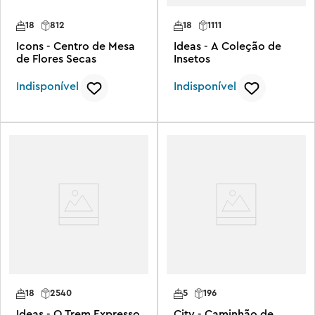
18
812
18
1111
Icons - Centro de Mesa
Ideas - A Coleção de
de Flores Secas
Insetos
Indisponível
Indisponível
18
2540
5
196
Ideas - O Trem Expresso
City - Caminhão de