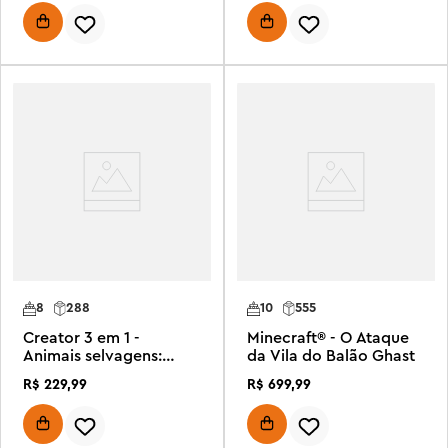
8
288
10
555
Creator 3 em 1 -
Minecraft® - O Ataque
Animais selvagens:
da Vila do Balão Ghast
Flamingo rosa
R$
229
,
99
R$
699
,
99