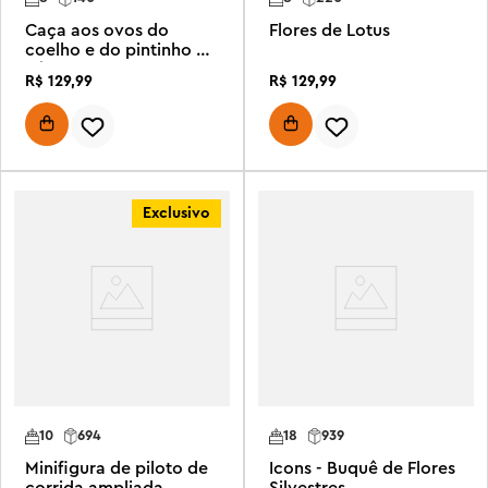
Caça aos ovos do
Flores de Lotus
coelho e do pintinho da
Páscoa
R$
129
,
99
R$
129
,
99
Exclusivo
10
694
18
939
Minifigura de piloto de
Icons - Buquê de Flores
corrida ampliada
Silvestres