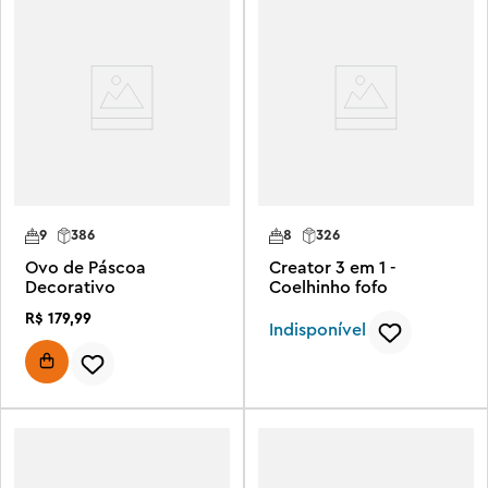
9
386
8
326
Ovo de Páscoa
Creator 3 em 1 -
Decorativo
Coelhinho fofo
R$
179
,
99
Indisponível