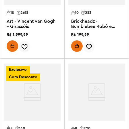
18
2615
10
253
Art - Vincent van Gogh
Brickheadz -
– Girassóis
Bumblebee Robô e
veículo
R$
1
.
999
,
99
R$
199
,
99
Exclusivo
Com Desconto
8
140
8
220