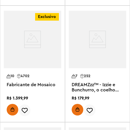
Exclusivo
10
4702
7
252
Fabricante de Mosaico
DREAMZzz™ - Izzie e
Bunchurro, o coelho
gamer
R$
1
.
399
,
99
R$
179
,
99