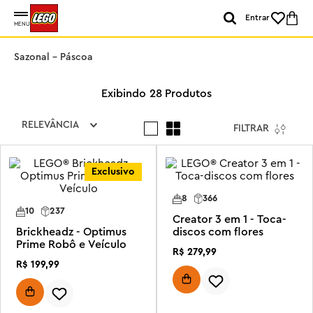
Entrar
MENU
Sazonal - Páscoa
28
Produtos
RELEVÂNCIA
FILTRAR
Exclusivo
8
366
10
237
Creator 3 em 1 - Toca-
Brickheadz - Optimus
discos com flores
Prime Robô e Veículo
R$
279
,
99
R$
199
,
99