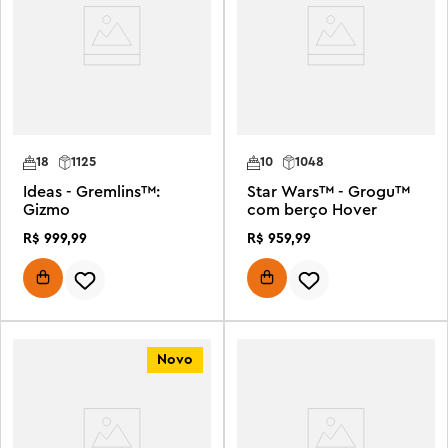
18
1125
10
1048
Ideas - Gremlins™:
Star Wars™ - Grogu™
Gizmo
com berço Hover
R$
999
,
99
R$
959
,
99
Novo