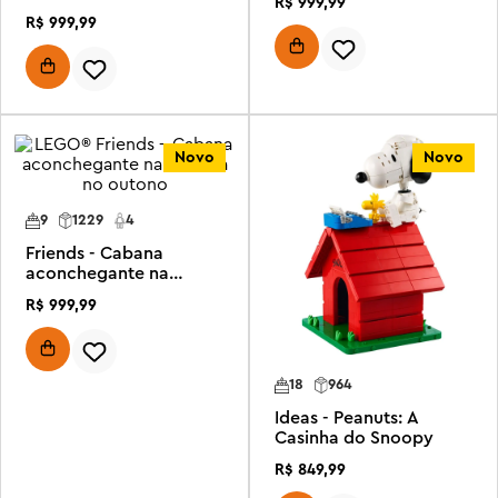
R$
999
,
99
sereia
R$
999
,
99
Novo
Novo
9
1229
4
Friends - Cabana
aconchegante na
floresta no outono
R$
999
,
99
18
964
Ideas - Peanuts: A
Casinha do Snoopy
R$
849
,
99