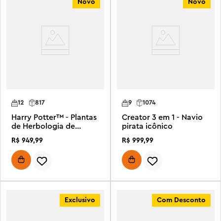
Novo
Novo
12
817
9
1074
Harry Potter™ - Plantas
Creator 3 em 1 - Navio
de Herbologia de
pirata icônico
Hogwarts™
R$
949
,
99
R$
999
,
99
Exclusivo
Com Desconto