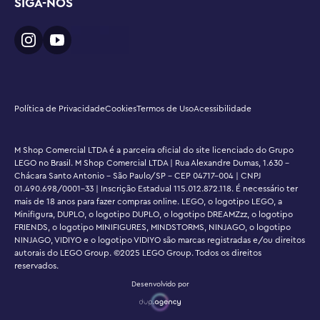
SIGA-NOS
Política de Privacidade
Cookies
Termos de Uso
Acessibilidade
M Shop Comercial LTDA é a parceira oficial do site licenciado do Grupo
LEGO no Brasil. M Shop Comercial LTDA | Rua Alexandre Dumas, 1.630 -
Chácara Santo Antonio - São Paulo/SP - CEP 04717-004 | CNPJ
01.490.698/0001-33 | Inscrição Estadual 115.012.872.118. É necessário ter
mais de 18 anos para fazer compras online. LEGO, o logotipo LEGO, a
Minifigura, DUPLO, o logotipo DUPLO, o logotipo DREAMZzz, o logotipo
FRIENDS, o logotipo MINIFIGURES, MINDSTORMS, NINJAGO, o logotipo
NINJAGO, VIDIYO e o logotipo VIDIYO são marcas registradas e/ou direitos
autorais do LEGO Group. ©2025 LEGO Group. Todos os direitos
reservados.
Desenvolvido por