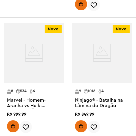
Novo
Novo
8
534
6
9
1016
4
Marvel - Homem-
Ninjago® - Batalha na
Aranha vs Hulk:
Lâmina do Dragão
Confronto Épico
R$
999
,
99
R$
849
,
99