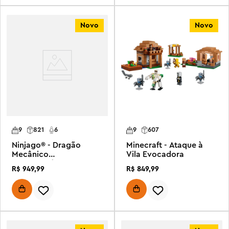
Novo
Novo
9
821
6
9
607
Ninjago® - Dragão
Minecraft - Ataque à
Mecânico
Vila Evocadora
Transformável de
R$
949
,
99
R$
849
,
99
Wyldfyre