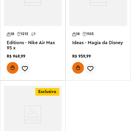
18
1213
1
18
1103
Editions - Nike Air Max
Ideas - Magia da Disney
95 x
R$
949
,
99
R$
959
,
99
Exclusivo