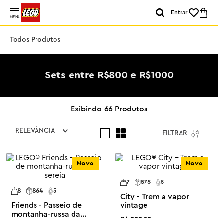
Entrar
MENU
Todos Produtos
Sets entre R$800 e R$1000
66
Produtos
RELEVÂNCIA
FILTRAR
Novo
Novo
7
575
5
8
864
5
City - Trem a vapor
Friends - Passeio de
vintage
montanha-russa da