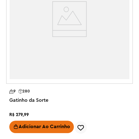
rena com selas removíveis e decoradas, 8 presentes 
"embrulhados" embutidos, além de uma guitarra, um par 
de esquis e um ursinho de pelúcia.

•	O trenó do Papai Noel, incluindo o trem de renas, 
mede mais de 8 cm de altura, 30 cm de comprimento e 
7 cm de largura.
9
280
Gatinho da Sorte
R$
279
,
99
Adicionar Ao Carrinho