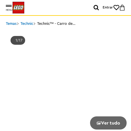
Entrar
MENU
Temas
Technic
Technic™ - Carro de
Corrida McLaren
Fórmula 1™
1
17
Ver tudo