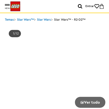
Entrar
MENU
Temas
Star Wars™
Star Wars
Star Wars™ - R2-D2™
1
12
Ver tudo