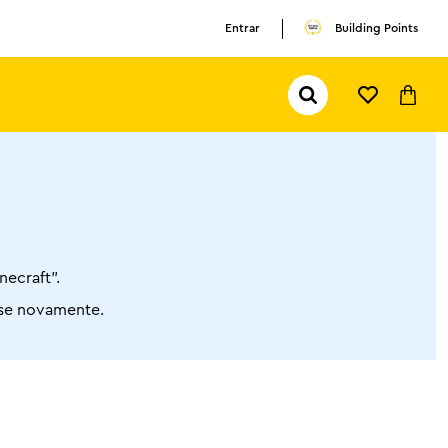
Entrar
Building Points
Pesquisar...
TERMOS MAIS BUSCADOS
1
º
olivia rodrigo
2
º
pokemon
3
º
ferrari
necraft”.
ise novamente.