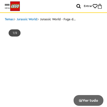
Entrar
MENU
Temas
Jurassic World
Jurassic World - Fuga do
T-rex
1
9
Ver tudo