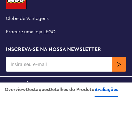
Clube de Vantagens
Procure uma loja LEGO
INSCREVA-SE NA NOSSA NEWSLETTER
SOBRE NÓS
Overview
Destaques
Detalhes do Produto
Avaliações
Chaveiro - Minnie
Adicionar Ao Carrinho
R$
59
,
99
SUPORTE
CONTATO