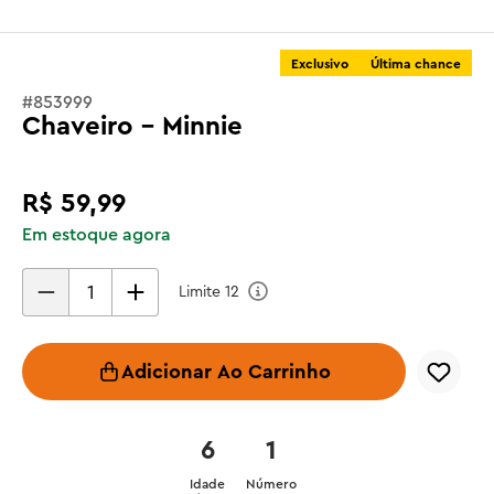
Exclusivo
Última chance
#
853999
Chaveiro - Minnie
R$
59
,
99
Em estoque agora
Limite
12
Adicionar Ao Carrinho
6
1
Idade
Número