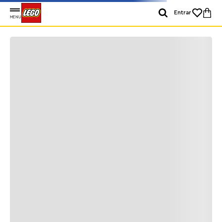
Entrar
MENU
Pesquise novamente
Tente novamente com uma destas dicas:
Simplifique sua pesquisa: em vez de “como criar
uma torre Minecraft?” experimente algo mais
simples, como “Minecraft”.
Verifique a ortografia. Tentamos identificar erros
ortográficos, mas nem sempre conseguimos.
Verifique e pesquise novamente.