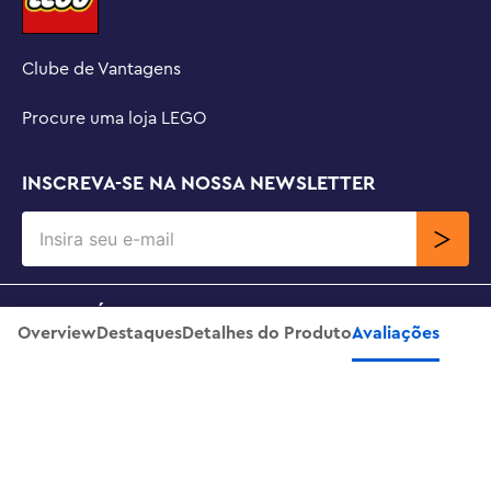
Clube de Vantagens
Procure uma loja LEGO
INSCREVA-SE NA NOSSA NEWSLETTER
SOBRE NÓS
Overview
Destaques
Detalhes do Produto
Avaliações
Chaveiro - Menino do Cacto
Adicionar Ao Carrinho
R$
59
,
99
SUPORTE
CONTATO