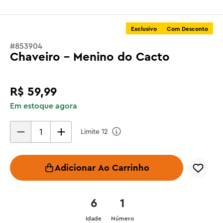
Exclusivo
Com Desconto
#
853904
Chaveiro - Menino do Cacto
R$
59
,
99
Em estoque agora
Limite
12
Adicionar Ao Carrinho
6
1
Idade
Número