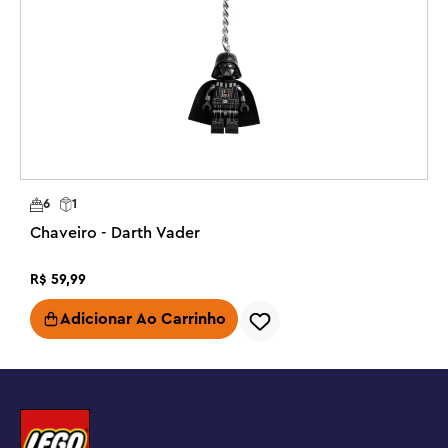
R
6
1
Chaveiro - Darth Vader
R$
59
,
99
Adicionar Ao Carrinho