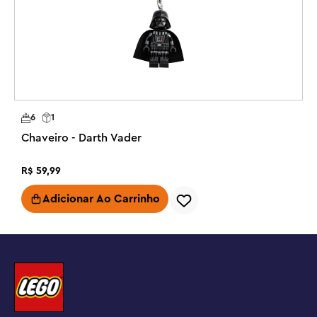
R
6
1
Chaveiro - Darth Vader
R$
59
,
99
Adicionar Ao Carrinho