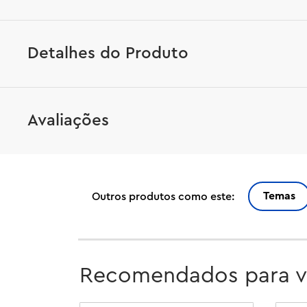
Detalhes do Produto
Este chaveiro divertido e colorido apresenta um autênt
Avaliações
Faz um grande presente para qualquer fã de LEGO!
Temas
Outros produtos como este:
Recomendados para 