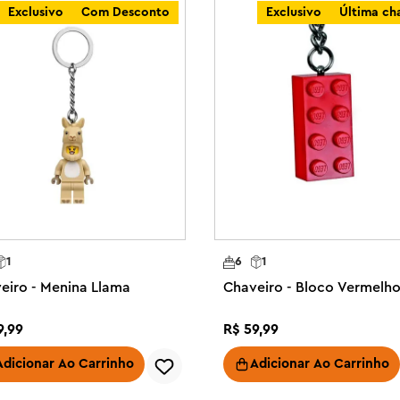
Exclusivo
Com Desconto
Exclusivo
Última ch
1
6
1
eiro - Menina Llama
Chaveiro - Bloco Vermelh
9
,
99
R$
59
,
99
Adicionar Ao Carrinho
Adicionar Ao Carrinho