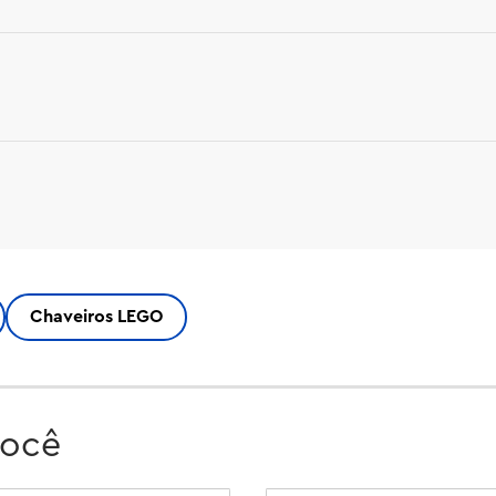
ico tijolo LEGO® 2x4 vermelho.

Chaveiros LEGO
você