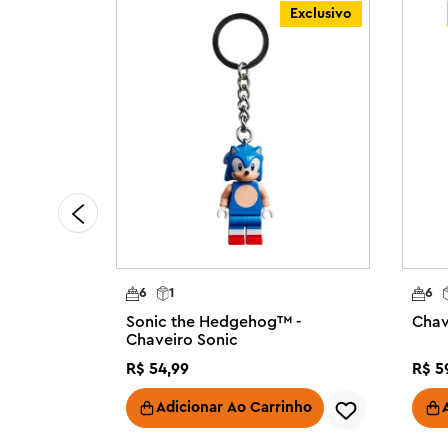
Desconto
Exclusivo
6
1
6
and
Sonic the Hedgehog™ -
Chav
Chaveiro Sonic
R$
54
,
99
R$
5
inho
Adicionar Ao Carrinho