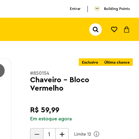
Entrar
Building Points
Pesquisar...
TERMOS MAIS BUSCADOS
1
º
olivia rodrigo
2
º
pokemon
Exclusivo
Última chance
3
º
ferrari
#
850154
Chaveiro - Bloco
Vermelho
R$
59
,
99
Em estoque agora
Limite
12