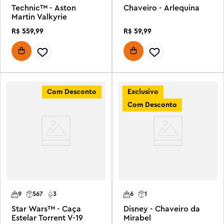
Technic™ - Aston
Chaveiro - Arlequina
Martin Valkyrie
R$
559
,
99
R$
59
,
99
Com Desconto
Exclusivo
Com Desconto
9
567
3
6
1
Star Wars™ - Caça
Disney - Chaveiro da
Estelar Torrent V-19
Mirabel