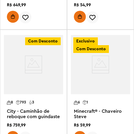
R$
649
,
99
R$
54
,
99
Com Desconto
Exclusivo
Com Desconto
8
793
3
6
1
City - Caminhão de
Minecraft® - Chaveiro
reboque com guindaste
Steve
R$
759
,
99
R$
59
,
99