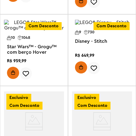
Com Desconto
Com Desconto
9
730
10
1048
Disney - Stitch
Star Wars™ - Grogu™
com berço Hover
R$
649
,
99
R$
959
,
99
Exclusivo
Exclusivo
Com Desconto
Com Desconto