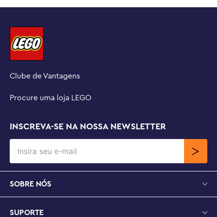
Clube de Vantagens
Procure uma loja LEGO
INSCREVA-SE NA NOSSA NEWSLETTER
SOBRE NÓS
SUPORTE