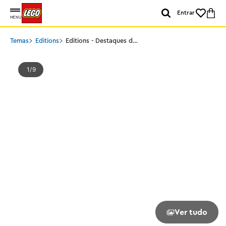
Entrar
MENU
Temas
Editions
Editions - Destaques do
futebol - Kylian Mbappé
1
9
Ver tudo