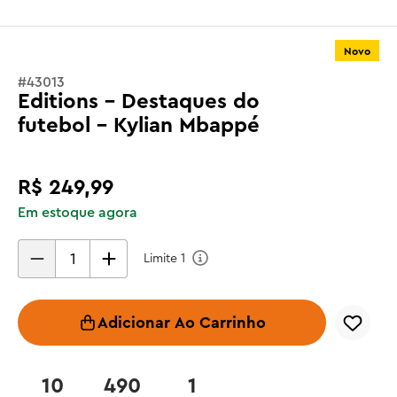
Novo
#
43013
Editions - Destaques do
futebol - Kylian Mbappé
R$
249
,
99
Em estoque agora
Limite
1
Adicionar Ao Carrinho
10
490
1