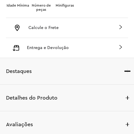
Idade Mínima
Número de
Minifiguras
peças
Calcule o Frete
Entrega e Devolução
Destaques
Detalhes do Produto
Celebre uma das maiores estrelas da seleção francesa de 
Avaliações
futebol com o conjunto de construção LEGO® Editions 
Kylian Mbappé – Melhores Momentos do Futebol 