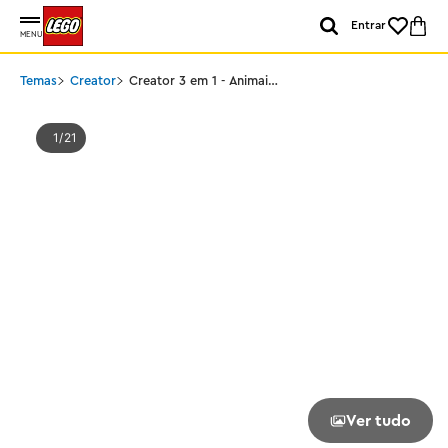
Entrar
MENU
Temas
Creator
Creator 3 em 1 - Animais
Selvagens: Família de
Coalas
1
21
Ver tudo