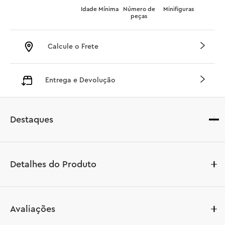
Idade Mínima
Número de
Minifiguras
peças
Calcule o Frete
Entrega e Devolução
Destaques
Detalhes do Produto
Construa uma versão superdetalhada da Série Ultimate 
Avaliações
Collector do Caça Estelar N-1 do Mandaloriano (75442) 
com este conjunto de construção LEGO® Star Wars ™. 