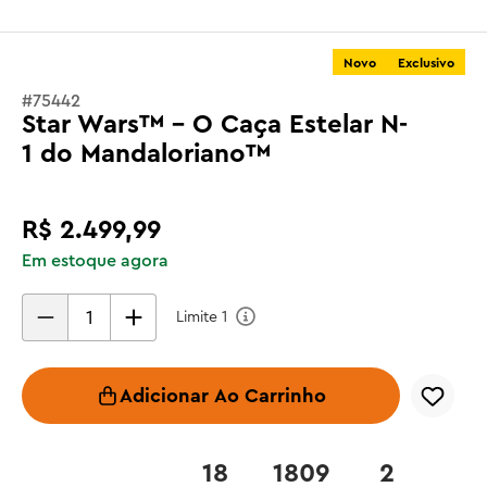
Novo
Exclusivo
#
75442
Star Wars™ - O Caça Estelar N-
1 do Mandaloriano™
R$
2
.
499
,
99
Em estoque agora
Limite
1
Adicionar Ao Carrinho
18
1809
2