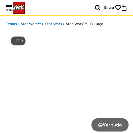
Entrar
MENU
Temas
Star Wars™
Star Wars
Star Wars™ - O Caça
Estelar N-1 do
Mandaloriano™
1
13
Ver tudo