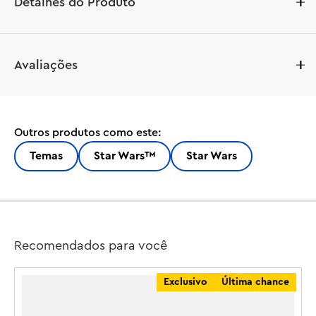
Detalhes do Produto
Entre em batalhas cheias de ação com o brinquedo de 
Avaliações
construção LEGO® Star Wars ™ The Razor Crest™ 
(75447). Recrie a icônica nave estelar com o mesmo 
design e esquema de cores marcante visto em Star Wars 
: The Mandalorian e Grogu™. Este veículo de Star Wars é 
Outros produtos como este:
facilmente acessível para brincar com as minifiguras 
LEGO do Mandaloriano, Coronel Ward, Zeb Orrelios e 
Temas
Star Wars™
Star Wars
Stormtrooper da Remanescente Imperial, além da figura 
LEGO do Grogu. Levante a cobertura da cabine, abra os 
painéis laterais para acessar o motor e o compartimento 
de carga e abaixe as rampas de pouso. Um ótimo 
presente para meninos, meninas e fãs de Star Wars : The 
Recomendados para você
Mandalorian e Grogu a partir de 10 anos, este conjunto 
de construção também inclui o blaster Sentinela E-Web 
Exclusivo
Última chance
do Stormtrooper, o jetpack do Mandaloriano e outros 
acessórios para inspirar brincadeiras criativas. As 