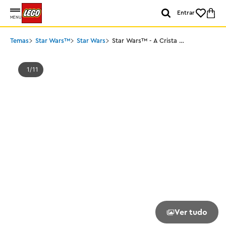
Entrar
MENU
Temas
Star Wars™
Star Wars
Star Wars™ - A Crista de
Navalha™
1
11
Ver tudo