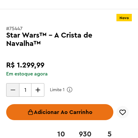
Novo
#
75447
Star Wars™ - A Crista de
Navalha™
R$
1
.
299
,
99
Em estoque agora
Limite
1
Adicionar Ao Carrinho
10
930
5