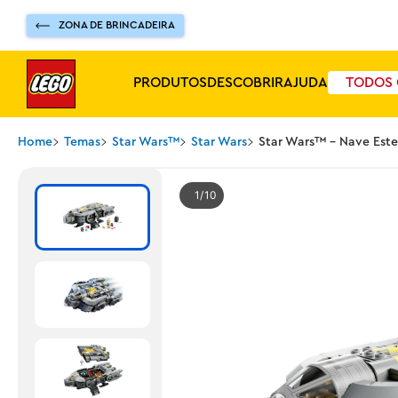
ZONA DE BRINCADEIRA
PRODUTOS
DESCOBRIR
AJUDA
TODOS 
Home
Temas
Star Wars™
Star Wars
Star Wars™ - Nave Estel
1
10