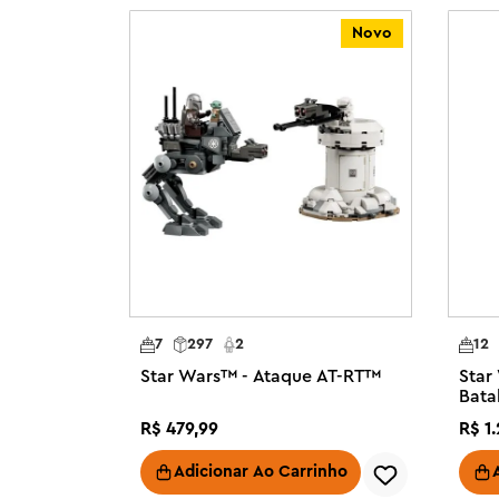
enquanto salvam e acompanham o progresso – tudo pelo
Novo
701 peças.

CONJUNTO DE CONSTRUÇÃO DE NAVE ESPACIAL PARA C
Estelar Anzellan LEGO® Star Wars ™ (75445), como vista 
Grogu™, para se divertir construindo dróides.

3 FIGURAS LEGO® STAR WARS™ – Coloque a figura LEGO 
cabine de comando ou no compartimento principal da nav
RECURSOS DIVERTIDOS – Abaixe a rampa, construa/repa
peças e ferramentas disponíveis na oficina, coloque um
biscoito e muito mais.

PROJETADO PARA FACILITAR A BRINCADEIRA – Levante o 
compartimento principal e retire a bancada da nave para
dróides.

7
297
2
12
PRESENTE STAR WARS™ PARA CRIANÇAS – Este incrível k
Star Wars™ - Ataque AT-RT™
Star
fantástico para meninos, meninas e fãs de Star Wars : T
Bata
9 anos de idade.

R$
479
,
99
R$
1
.
INSTRUÇÕES DE CONSTRUÇÃO DIGITAIS – O aplicativo LE
uma aventura de construção que permite ampliar e girar
Adicionar Ao Carrinho
em 3D, além de salvar e acompanhar seu progresso.
