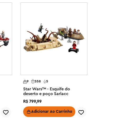
9
558
5
Star Wars™ - Esquife do
deserto e poço Sarlacc
R$
799
,
99
Adicionar Ao Carrinho