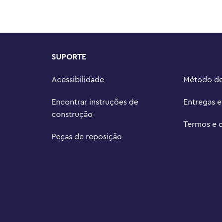
onáveis ??LEGO® Star Wars ™ 
endidos separadamente) para 
m peças LEGO® neste conjunto de 
SUPORTE
ura, 25 cm de comprimento e 14 
Acessibilidade
Método d
Encontrar instruções de
Entregas 
construção
Termos e 
Peças de reposição