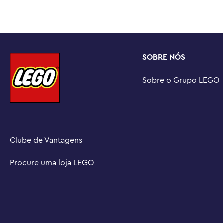
EXPLORE A COLEÇÃO – Procure outros conjuntos coleci
inspirados em Star Wars : The Mandalorian e Grogu™ (v
reviver cenas emocionantes ou criar histórias originais.

DIMENSÕES – O modelo da nave espacial construído co
SOBRE NÓS
701 peças LEGO® Star Wars ™ mede mais de 7 cm de alt
cm de largura.
Sobre o Grupo LEGO
Clube de Vantagens
Procure uma loja LEGO