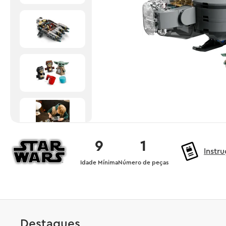
9
1
Instr
Idade Mínima
Número de peças
Destaques