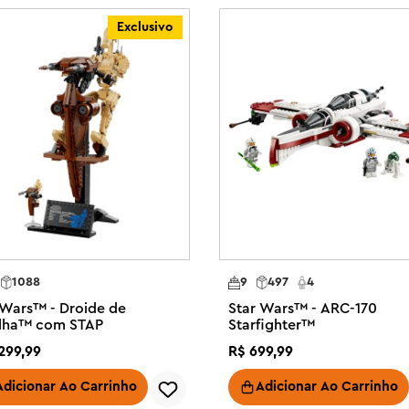
 aplicativo. O conjunto contém 
Exclusivo
RIANÇAS – Embarque na Nave 
em Star Wars : The Mandalorian e 
do Grogu e 2 Anzellans na 
e estelar.

re Droides de Batalha com as 
 Anzellan na mesa para comer um 
teto para acessar o 
 criar mais espaço para consertar 
1088
9
497
4
it de construção é um presente 
 Wars™ - Droide de
Star Wars™ - ARC-170
he Mandalorian e Grogu™ a partir de 
lha™ com STAP
Starfighter™
299
,
99
R$
699
,
99
GO® Builder guia seu filho em 
 os conjuntos usando instruções 
Adicionar Ao Carrinho
Adicionar Ao Carrinho