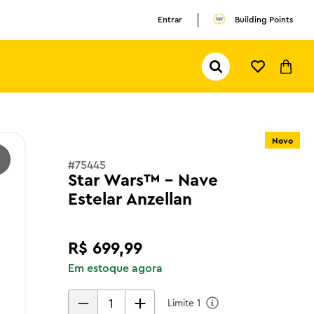
Entrar
Building Points
Pesquisar...
TERMOS MAIS BUSCADOS
1
º
olivia rodrigo
Novo
2
º
pokemon
#
75445
3
º
ferrari
Star Wars™ - Nave
Estelar Anzellan
R$
699
,
99
Em estoque agora
Limite
1