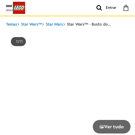
Entrar
MENU
Temas
Star Wars™
Star Wars
Star Wars™ - Busto do
Darth Vader™
1
11
Ver tudo