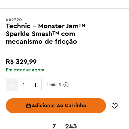
#
42220
Technic - Monster Jam™
Sparkle Smash™ com
mecanismo de fricção
R$
329
,
99
Em estoque agora
Limite
3
Adicionar Ao Carrinho
7
243