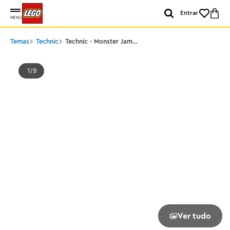
Entrar
MENU
Temas
Technic
Technic - Monster Jam™
Sparkle Smash™ com
mecanismo de fricção
1
9
Ver tudo