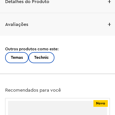
Detalhes do Produto
Recrie a ação emocionante do Monster Jam™ com este 
Avaliações
caminhão de brinquedo de fricção para crianças a partir 
de 7 anos. Use a função de fricção para lançar o 
caminhão Sparkle Smash™ (42220) em alta velocidade e 
recrie as incríveis manobras dos icônicos caminhões 
Outros produtos como este:
monstro. Este caminhão monstro unicórnio de 
brinquedo apresenta detalhes autênticos, como as 
Temas
Technic
estrelas brilhantes e o icônico chifre de unicórnio, 
inspirados no verdadeiro caminhão Sparkle Smash. Este 
caminhão monstro de brinquedo para construir é uma 
ótima opção de presente para meninos, meninas e 
crianças, sendo uma opção divertida para quem ama 
Recomendados para você
veículos LEGO®, brinquedos de unicórnio, carros de 
fricção e a emoção dos eventos de tirar o fôlego do 
Novo
Monster Jam. Os conjuntos LEGO Technic™ apresentam 
movimentos e mecanismos realistas que introduzem os 