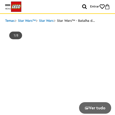
Entrar
MENU
Temas
Star Wars™
Star Wars
Star Wars™ - Batalha de
Felucia Separatista
MTT™
1
8
Ver tudo