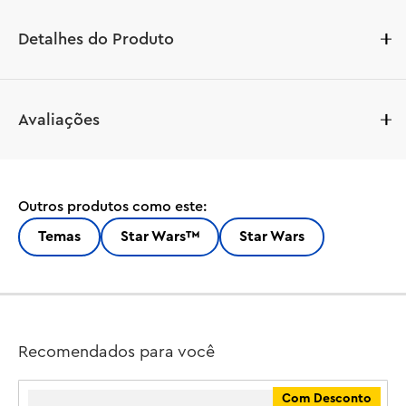
Detalhes do Produto
Reviva cenas cheias de ação de Star Wars : The Clone 
Avaliações
Wars™ da Batalha de Felucia com este brinquedo de 
construção Separatist MTT (75435) para meninos, 
meninas e fãs a partir de 9 anos. Este veículo montável 
de Star Wars ™ possui muitos detalhes autênticos para 
Outros produtos como este:
inspirar brincadeiras criativas, incluindo um suporte para 
droides que se abre pela escotilha frontal com o giro de 
Temas
Star Wars™
Star Wars
um botão. O MTT também possui painéis laterais 
dobráveis ??para fácil acesso ao interior detalhado, um 
cockpit, um speeder STAP guardado no compartimento 
traseiro, 2 disparadores de pinos e rodas ocultas para 
movimentos suaves em superfícies planas. Exiba este 
Recomendados para você
veículo incrível como decoração de fantasia entre as 
aventuras de brincadeira.

Com Desconto