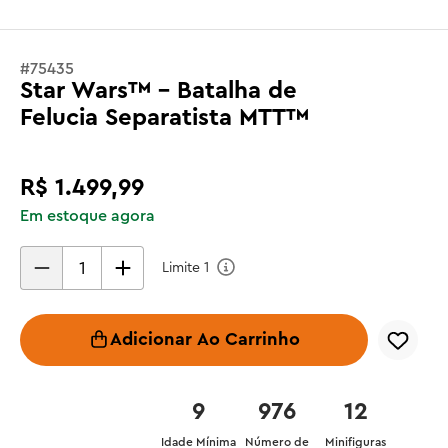
#
75435
Star Wars™ - Batalha de
Felucia Separatista MTT™
R$
1
.
499
,
99
Em estoque agora
Limite
1
Adicionar Ao Carrinho
9
976
12
Idade Mínima
Número de
Minifiguras