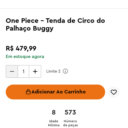
One Piece - Tenda de Circo do
Palhaço Buggy
R$
479
,
99
Em estoque agora
Limite
2
Adicionar Ao Carrinho
8
573
Idade
Número
Mínima
de peças