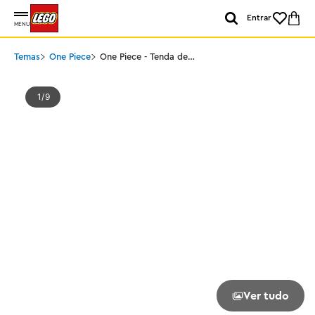
Entrar
MENU
Temas
One Piece
One Piece - Tenda de
Circo do Palhaço Buggy
1
9
Ver tudo