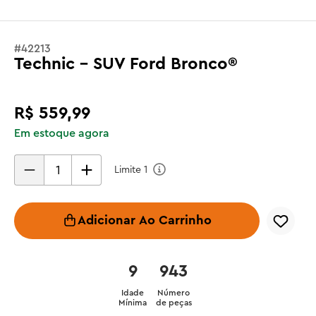
#
42213
Technic - SUV Ford Bronco®
R$
559
,
99
Em estoque agora
Limite
1
Adicionar Ao Carrinho
9
943
Idade
Número
Mínima
de peças